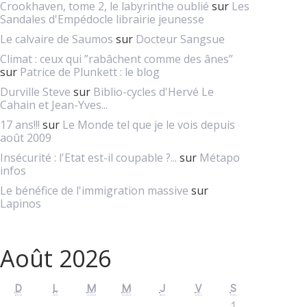
Crookhaven, tome 2, le labyrinthe oublié
sur
Les
Sandales d'Empédocle librairie jeunesse
Le calvaire de Saumos
sur
Docteur Sangsue
Climat : ceux qui ”rabâchent comme des ânes”
sur
Patrice de Plunkett : le blog
Durville Steve
sur
Biblio-cycles d'Hervé Le
Cahain et Jean-Yves...
17 ans!!!
sur
Le Monde tel que je le vois depuis
août 2009
Insécurité : l'Etat est-il coupable ?...
sur
Métapo
infos
Le bénéfice de l'immigration massive
sur
Lapinos
Août 2026
D
L
M
M
J
V
S
1