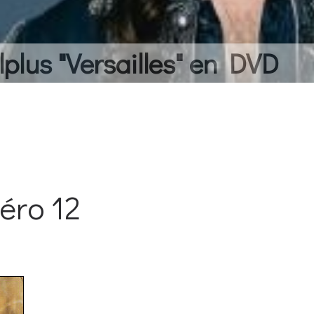
lplus "Versailles" en DVD
éro 12