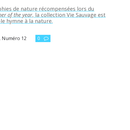
phies de nature récompensées lors du
er of the year
, la collection Vie Sauvage est
ble hymne à la nature.
 , Numéro 12
0