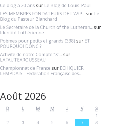
Ce blog à 20 ans
sur
Le Blog de Louis-Paul
LES MEMBRES FONDATEURS DE L'ASP...
sur
Le
Blog du Pasteur Blanchard
Le Secrétaire de la Church of the Lutheran...
sur
Identité Luthérienne
Poèmes pour petits et grands (338)
sur
ET
POURQUOI DONC ?
Activité de notre Compte ”X”...
sur
LAFAUTEAROUSSEAU
Championnat de France
sur
ECHIQUIER
LEMPDAIS - Fédération Française des...
Août 2026
D
L
M
M
J
V
S
1
2
3
4
5
6
7
8