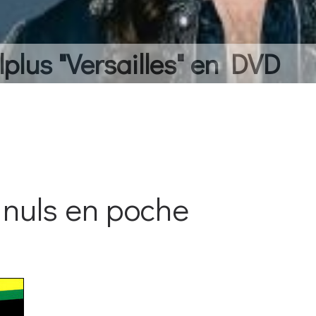
lplus "Versailles" en DVD
 nuls en poche