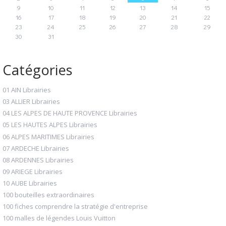
9
10
11
12
13
14
15
16
17
18
19
20
21
22
23
24
25
26
27
28
29
30
31
Catégories
01 AIN Librairies
03 ALLIER Librairies
04 LES ALPES DE HAUTE PROVENCE Librairies
05 LES HAUTES ALPES Librairies
06 ALPES MARITIMES Librairies
07 ARDECHE Librairies
08 ARDENNES Librairies
09 ARIEGE Librairies
10 AUBE Librairies
100 bouteilles extraordinaires
100 fiches comprendre la stratégie d'entreprise
100 malles de légendes Louis Vuitton