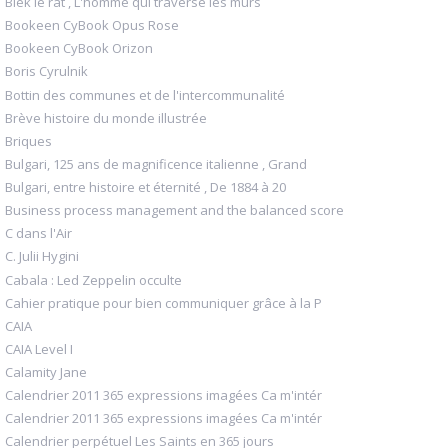
Blek le rat , L'homme qui traverse les murs
Bookeen CyBook Opus Rose
Bookeen CyBook Orizon
Boris Cyrulnik
Bottin des communes et de l'intercommunalité
Brève histoire du monde illustrée
Briques
Bulgari, 125 ans de magnificence italienne , Grand
Bulgari, entre histoire et éternité , De 1884 à 20
Business process management and the balanced score
C dans l'Air
C. Julii Hygini
Cabala : Led Zeppelin occulte
Cahier pratique pour bien communiquer grâce à la P
CAIA
CAIA Level I
Calamity Jane
Calendrier 2011 365 expressions imagées Ca m'intér
Calendrier 2011 365 expressions imagées Ca m'intér
Calendrier perpétuel Les Saints en 365 jours