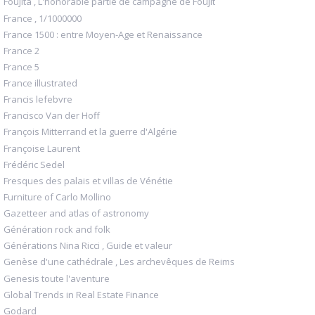
Foujita , L'honorable partie de campagne de Foujit
France , 1/1000000
France 1500 : entre Moyen-Age et Renaissance
France 2
France 5
France illustrated
Francis lefebvre
Francisco Van der Hoff
François Mitterrand et la guerre d'Algérie
Françoise Laurent
Frédéric Sedel
Fresques des palais et villas de Vénétie
Furniture of Carlo Mollino
Gazetteer and atlas of astronomy
Génération rock and folk
Générations Nina Ricci , Guide et valeur
Genèse d'une cathédrale , Les archevêques de Reims
Genesis toute l'aventure
Global Trends in Real Estate Finance
Godard