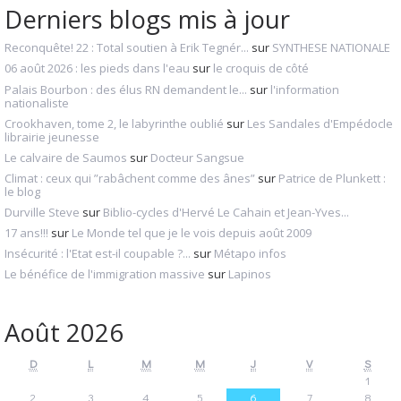
Derniers blogs mis à jour
Reconquête! 22 : Total soutien à Erik Tegnér...
sur
SYNTHESE NATIONALE
06 août 2026 : les pieds dans l'eau
sur
le croquis de côté
Palais Bourbon : des élus RN demandent le...
sur
l'information
nationaliste
Crookhaven, tome 2, le labyrinthe oublié
sur
Les Sandales d'Empédocle
librairie jeunesse
Le calvaire de Saumos
sur
Docteur Sangsue
Climat : ceux qui ”rabâchent comme des ânes”
sur
Patrice de Plunkett :
le blog
Durville Steve
sur
Biblio-cycles d'Hervé Le Cahain et Jean-Yves...
17 ans!!!
sur
Le Monde tel que je le vois depuis août 2009
Insécurité : l'Etat est-il coupable ?...
sur
Métapo infos
Le bénéfice de l'immigration massive
sur
Lapinos
Août 2026
D
L
M
M
J
V
S
1
2
3
4
5
6
7
8