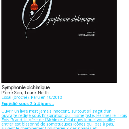
Symphonie alchimique
Pierre Sea, Laure Neith
Essai (broché). Paru en 10/2010
Expédié sous 2 à 4 jours..
Ouvrir un livre n’est jamais innocent, surtout s’il s’agit d’un
ouvrage rédigé sous l’inspiration du Trismégiste, Hermès le Trois
Fois Grand, le père de l’Alchimie. Celui dans lequel vous allez
entrer est blasonné de somptueuses icônes qui, pas à pas,
suivent le cheminement mystérieux des phases et...