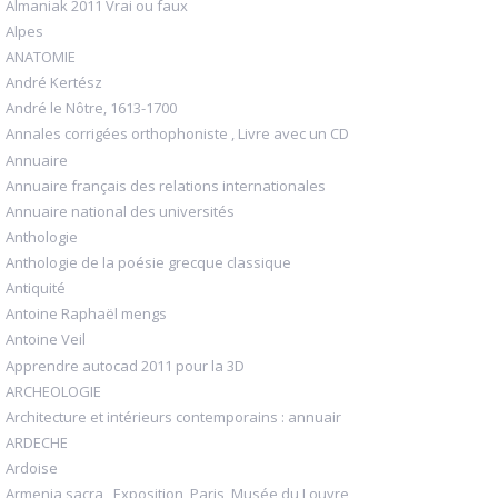
Almaniak 2011 Vrai ou faux
Alpes
ANATOMIE
André Kertész
André le Nôtre, 1613-1700
Annales corrigées orthophoniste , Livre avec un CD
Annuaire
Annuaire français des relations internationales
Annuaire national des universités
Anthologie
Anthologie de la poésie grecque classique
Antiquité
Antoine Raphaël mengs
Antoine Veil
Apprendre autocad 2011 pour la 3D
ARCHEOLOGIE
Architecture et intérieurs contemporains : annuair
ARDECHE
Ardoise
Armenia sacra , Exposition, Paris, Musée du Louvre