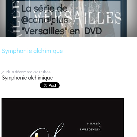
La série de
@canalplus
"Versailles" en DVD
Symphonie alchimique
jeudi 01
décembre 2011
11h34
Symphonie alchimique