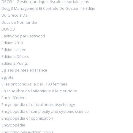
DSCG 1, Gestion juridique, fiscale et sociale, mas
Dscg 3 Management Et Controle De Gestion 4E Editio
Du Greco à Dali
Ducs de Normandie
DUNOD
Eastwood par Eastwood
Edition 2010
Edition limitée
Editions Déclics
Editions Points
Eglises peintes en France
Egypte
Elles ont conquis le ciel , 100 femmes
En roue libre de l'Atlantique à la mer Noire
Encre D'orient
Encyclopedia of clinical neuropsychology
Encyclopedia of complexity and systems science
Encyclopedia of optimization
Encyclopédie
Endocrinology e-dition. 3 vols