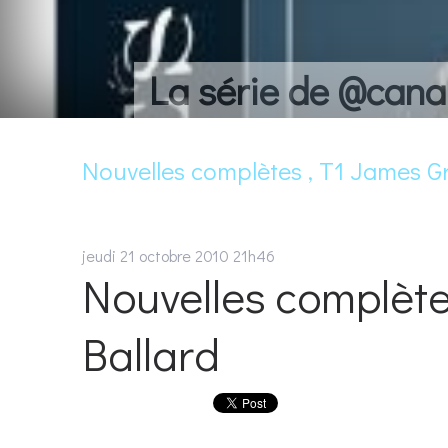
La série de @cana
Nouvelles complètes , T1 James 
jeudi 21
octobre 2010
21h46
Nouvelles complèt
Ballard