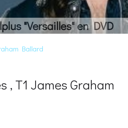
lplus "Versailles" en DVD
Graham Ballard
es , T1 James Graham