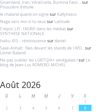
Groenland, Iran, Vénézuela, Burkina Faso ...
sur
Poussière d'étoile
le chaland quand on signe
sur
KallyVasco
Nage vers moi si tu veux
sur
Latitude
Crépol, LFI : l’AGRIF dans les médias
sur
SYNTHESE NATIONALE
haiku 415 - réminiscence
sur
daniel
Saxe-Anhalt : files devant les stands de l'AfD...
sur
Lionel Baland
Ne pas oublier les LGBTQIA+ sénégalais !
sur
Le
blog de Jean-Luc ROMERO-MICHEL
Août 2026
D
L
M
M
J
V
S
1
2
3
4
5
6
7
8