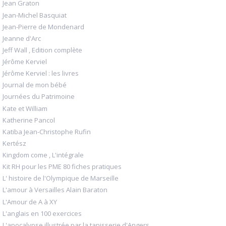
Jean Graton
Jean-Michel Basquiat
Jean-Pierre de Mondenard
Jeanne d'Arc
Jeff Wall , Edition complète
Jérôme Kerviel
Jérôme Kerviel : les livres
Journal de mon bébé
Journées du Patrimoine
Kate et William
Katherine Pancol
Katiba Jean-Christophe Rufin
Kertész
Kingdom come , L'intégrale
Kit RH pour les PME 80 fiches pratiques
L' histoire de l'Olympique de Marseille
L'amour à Versailles Alain Baraton
L'Amour de A à XY
L'anglais en 100 exercices
L'apocalypse illustrée par la tapisserie d'Angers