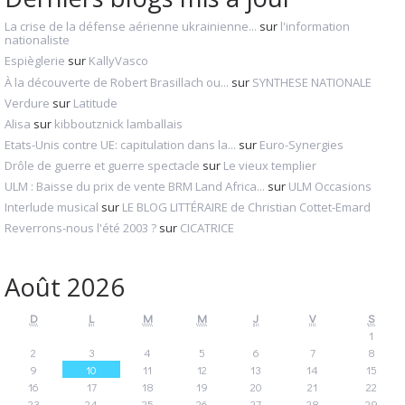
La crise de la défense aérienne ukrainienne...
sur
l'information
nationaliste
Espièglerie
sur
KallyVasco
À la découverte de Robert Brasillach ou...
sur
SYNTHESE NATIONALE
Verdure
sur
Latitude
Alisa
sur
kibboutznick lamballais
Etats-Unis contre UE: capitulation dans la...
sur
Euro-Synergies
Drôle de guerre et guerre spectacle
sur
Le vieux templier
ULM : Baisse du prix de vente BRM Land Africa...
sur
ULM Occasions
Interlude musical
sur
LE BLOG LITTÉRAIRE de Christian Cottet-Emard
Reverrons-nous l'été 2003 ?
sur
CICATRICE
Août 2026
D
L
M
M
J
V
S
1
2
3
4
5
6
7
8
9
10
11
12
13
14
15
16
17
18
19
20
21
22
23
24
25
26
27
28
29