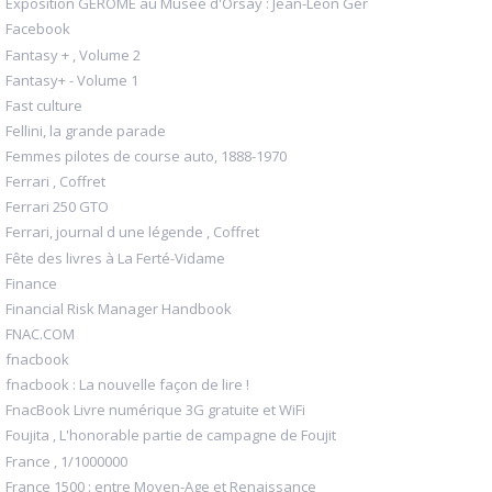
Exposition GEROME au Musée d'Orsay : Jean-Léon Gér
Facebook
Fantasy + , Volume 2
Fantasy+ - Volume 1
Fast culture
Fellini, la grande parade
Femmes pilotes de course auto, 1888-1970
Ferrari , Coffret
Ferrari 250 GTO
Ferrari, journal d une légende , Coffret
Fête des livres à La Ferté-Vidame
Finance
Financial Risk Manager Handbook
FNAC.COM
fnacbook
fnacbook : La nouvelle façon de lire !
FnacBook Livre numérique 3G gratuite et WiFi
Foujita , L'honorable partie de campagne de Foujit
France , 1/1000000
France 1500 : entre Moyen-Age et Renaissance