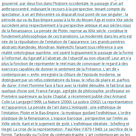
gouverné, par deux fois dans l'histoire occidentale, le passage d'un art
anthropocentré, induisant le recours à la perspective, tenant compte du
spectateur, à un art théocentré où disparaît tout point de vue singulier : la
période qui va du Bas-Empire jusqu'à la fin du Moyen Âge et notre XXe siècle
succèdent ainsi respectivement à la perspective antique et aux siècles issus
de la Renaissance. La pensée de Plotin, reprise au XIXe siècle, constitue le
fondement philosophique de ces transitions. La modernité dans les arts est
née de la répudiation de l'imitation de l'apparence. Les grands peintres
abstraits (Kandinsky, Mondrian, Malévitch), faisant tous référence à une
réalité ontologique suprême, ont opéré logiquement le passage de la forme
à l'informel, du figuratif à l'abstrait, de l'objectif au non-objectif. Leur art n'a
plus la fonction de représenter le réel mais de convoquer le regard à des
exercices capables de donner le sentiment de la Présence. L'art dit «
contemporain », enfin, enregistre la clôture de l'épisode moderne, se
distinguant par un refus ostentatoire du beau, le refus de plaire et, parfois,
de durer. Il met l'homme face à face avec la réalité dénudée, le fait brut que
quelque chose soit. France Farago, agrégée de philosophie, professeur en
Première supérieure au lycée Chaptal, a récemment publié chez Armand
Colin Le Langage(1999), La Nature (2000), La justice (2002). La représentation
et l'apparence. La pensée de l'art dans L'Antiquité : une esthétique de
l'imitation. Plotin et le Bas-Empire : la mystique guidant l'esthétique. L'ordre
plastique de la Renaissance. L'espace baroque : perspective sur l'infini au
XVIIe siècle. Kant et le jugement de goût. L'esthétique idéaliste : Schelling et
Hegel. La crise de la représentation : Paul Klee (1879-1940). Le sacrifice de la
forme. Tarkovsky ou l'icône du cinématographe. L'art contemporain ou les