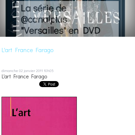
La série de
@canalplus
"Versailles" en DVD
L'art France Farago
dimanche 02
janvier 2011
10h05
L'art France Farago