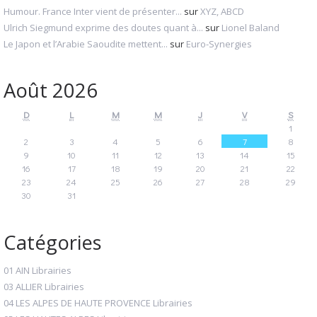
Humour. France Inter vient de présenter...
sur
XYZ, ABCD
Ulrich Siegmund exprime des doutes quant à...
sur
Lionel Baland
Le Japon et l’Arabie Saoudite mettent...
sur
Euro-Synergies
Août 2026
D
L
M
M
J
V
S
1
2
3
4
5
6
7
8
9
10
11
12
13
14
15
16
17
18
19
20
21
22
23
24
25
26
27
28
29
30
31
Catégories
01 AIN Librairies
03 ALLIER Librairies
04 LES ALPES DE HAUTE PROVENCE Librairies