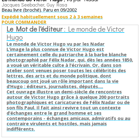
Jacques Seebacher, Guy Rosa
Beau livre (broché). Paru en 09/2002
Expédié habituellement sous 2 à 3 semaines
POUR COMMANDER
Le Mot de l'éditeur
: Le monde de Victor
Hugo
Le monde de Victor Hugo vu par les Nadar
L’image la plus connue de Victor Hugo est
certainement celle du patriarche à la barbe blanche
photographié par Félix Nadar, qui, dès les années 1850,
a voué un véritable culte à l’écrivain. Or, dans son
atelier sont venues poser toutes les célébrités des
lettres, des arts et du monde politique, dont
beaucoup ont joué un rôle important dans la vie
d’Hugo : éditeurs, journalistes, députés....
Cet ouvrage illustre un demi-siècle de rencontres
autour de Victor Hugo grâce à quelque 200 portraits
photographiques et caricatures de Félix Nadar ou de
son fils Paul. Il fait ainsi revivre tout un contexte
d’échanges entre le grand homme et ses
contemporains - échanges amicaux, admiratifs ou au
contraire virulents et hostiles, mais jamais
indifférents.