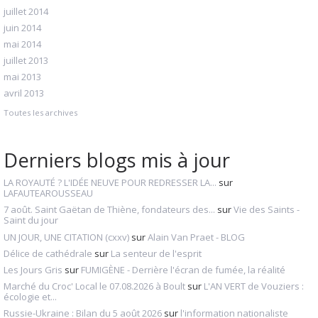
juillet 2014
juin 2014
mai 2014
juillet 2013
mai 2013
avril 2013
Toutes les archives
Derniers blogs mis à jour
LA ROYAUTÉ ? L'IDÉE NEUVE POUR REDRESSER LA...
sur
LAFAUTEAROUSSEAU
7 août. Saint Gaëtan de Thiène, fondateurs des...
sur
Vie des Saints -
Saint du jour
UN JOUR, UNE CITATION (cxxv)
sur
Alain Van Praet - BLOG
Délice de cathédrale
sur
La senteur de l'esprit
Les Jours Gris
sur
FUMIGÈNE - Derrière l'écran de fumée, la réalité
Marché du Croc' Local le 07.08.2026 à Boult
sur
L'AN VERT de Vouziers :
écologie et...
Russie-Ukraine : Bilan du 5 août 2026
sur
l'information nationaliste