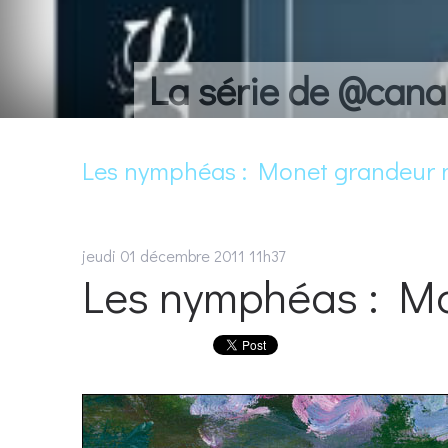
La série de @cana
Les nymphéas : Monet grandeur 
jeudi 01
décembre 2011
11h37
Les nymphéas : Mo