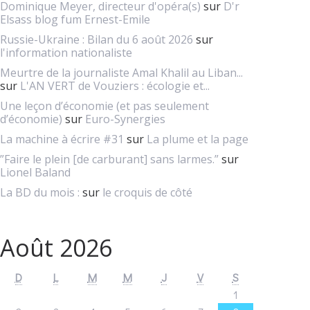
Dominique Meyer, directeur d'opéra(s)
sur
D'r
Elsass blog fum Ernest-Emile
Russie-Ukraine : Bilan du 6 août 2026
sur
l'information nationaliste
Meurtre de la journaliste Amal Khalil au Liban...
sur
L'AN VERT de Vouziers : écologie et...
Une leçon d’économie (et pas seulement
d’économie)
sur
Euro-Synergies
La machine à écrire #31
sur
La plume et la page
”Faire le plein [de carburant] sans larmes.”
sur
Lionel Baland
La BD du mois :
sur
le croquis de côté
Août 2026
D
L
M
M
J
V
S
1