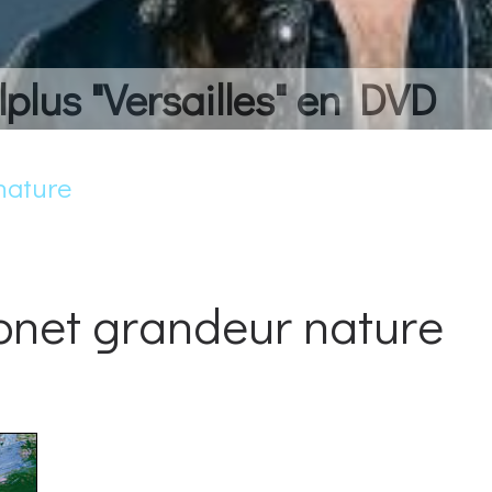
lplus "Versailles" en DVD
nature
net grandeur nature