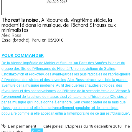
The rest is noise
, A l'écoute du vingtième siècle, la
modernité dans la musique, de Richard Strauss aux
minimalistes
Alex Ross
Essai (broché). Paru en 05/2010
POUR COMMANDER
De la Vienne impériale de Mahler et Strauss, au Paris des Années folles et du
groupe des Six, de l'Allemagne de Hitler à l'Union soviétique de Staline,
Chostakovitch et Prokofiev, des avant-gardes les plus radicales de l'après-guerre
à l'Amérique des sixties et des seventies, Alex Ross retrace avec brio la grande
aventure de la musique moderne. Au fil des guerres chaudes et froides, des
révolutions et des conservatismes, de l'élitisme de la seconde école de Vienne à
l'avènement de la culture de masse, c'est véritablement l'histoire du XXe siècle
par sa musique qu'il nous donne à entendre. Son credo : parler de la musique
classique comme si elle était universellement populaire, et de la musique
populaire comme si elle accédait enfin à l'intemporalité de ce qui est "classique".
Lien permanent
Catégories :
L'Express du 18 décembre 2010
,
The
rest is noise
0