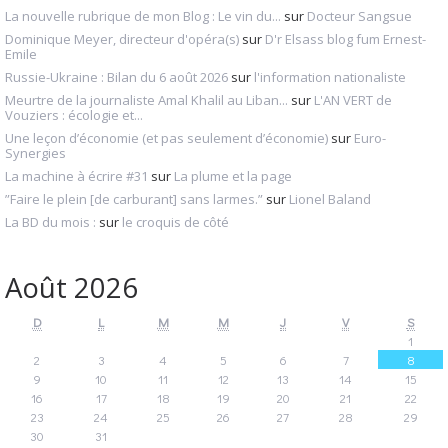
La nouvelle rubrique de mon Blog : Le vin du...
sur
Docteur Sangsue
Dominique Meyer, directeur d'opéra(s)
sur
D'r Elsass blog fum Ernest-
Emile
Russie-Ukraine : Bilan du 6 août 2026
sur
l'information nationaliste
Meurtre de la journaliste Amal Khalil au Liban...
sur
L'AN VERT de
Vouziers : écologie et...
Une leçon d’économie (et pas seulement d’économie)
sur
Euro-
Synergies
La machine à écrire #31
sur
La plume et la page
”Faire le plein [de carburant] sans larmes.”
sur
Lionel Baland
La BD du mois :
sur
le croquis de côté
Août 2026
D
L
M
M
J
V
S
1
2
3
4
5
6
7
8
9
10
11
12
13
14
15
16
17
18
19
20
21
22
23
24
25
26
27
28
29
30
31