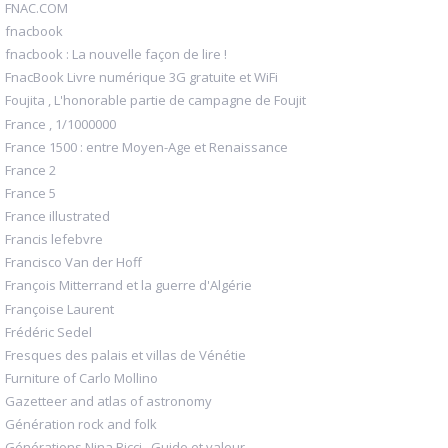
FNAC.COM
fnacbook
fnacbook : La nouvelle façon de lire !
FnacBook Livre numérique 3G gratuite et WiFi
Foujita , L'honorable partie de campagne de Foujit
France , 1/1000000
France 1500 : entre Moyen-Age et Renaissance
France 2
France 5
France illustrated
Francis lefebvre
Francisco Van der Hoff
François Mitterrand et la guerre d'Algérie
Françoise Laurent
Frédéric Sedel
Fresques des palais et villas de Vénétie
Furniture of Carlo Mollino
Gazetteer and atlas of astronomy
Génération rock and folk
Générations Nina Ricci , Guide et valeur