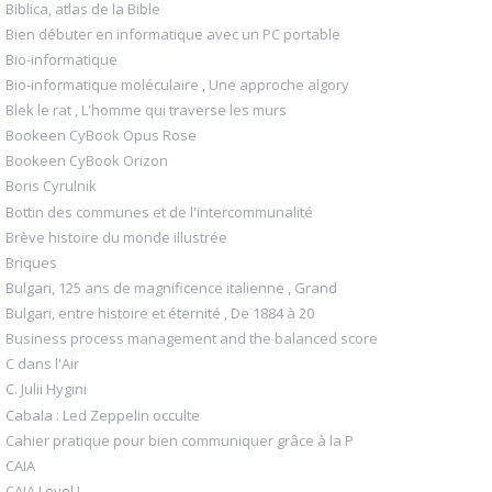
Biblica, atlas de la Bible
Bien débuter en informatique avec un PC portable
Bio-informatique
Bio-informatique moléculaire , Une approche algory
Blek le rat , L'homme qui traverse les murs
Bookeen CyBook Opus Rose
Bookeen CyBook Orizon
Boris Cyrulnik
Bottin des communes et de l'intercommunalité
Brève histoire du monde illustrée
Briques
Bulgari, 125 ans de magnificence italienne , Grand
Bulgari, entre histoire et éternité , De 1884 à 20
Business process management and the balanced score
C dans l'Air
C. Julii Hygini
Cabala : Led Zeppelin occulte
Cahier pratique pour bien communiquer grâce à la P
CAIA
CAIA Level I