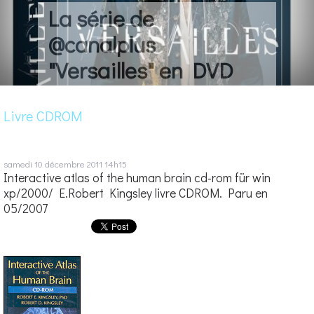
La série de
@canalplus
"Versailles" en DVD
Livre CDROM
samedi 10
décembre 2011
14h15
Interactive atlas of the human brain cd-rom für win
xp/2000/ E.Robert Kingsley livre CDROM. Paru en
05/2007