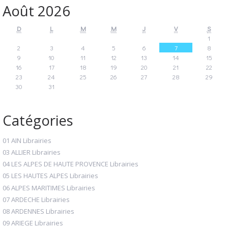
Août 2026
D
L
M
M
J
V
S
1
2
3
4
5
6
7
8
9
10
11
12
13
14
15
16
17
18
19
20
21
22
23
24
25
26
27
28
29
30
31
Catégories
01 AIN Librairies
03 ALLIER Librairies
04 LES ALPES DE HAUTE PROVENCE Librairies
05 LES HAUTES ALPES Librairies
06 ALPES MARITIMES Librairies
07 ARDECHE Librairies
08 ARDENNES Librairies
09 ARIEGE Librairies