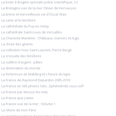
La boite à énigme spéciale police scientifique, Co
La Bretagne vue de la mer Olivier de Kersauson
La brève et merveilleuse vie d'Oscar Wao
La carte et le territoire
La cathédrale du Puy en Velay
La cathédrale Saint-Louis de Versailles
La Charente-Maritime : Châteaux, manoirs et logis
La chute des géants
La collection Yves Saint Laurent, Pierre Bergé
La croisade des ténèbres
La cuillère d'argent : pâtes
La domination du monde
La forteresse de Makiling et L'heure du tigre
La France de Raymond Depardon 2005-2010
La France en 365 photos Géo , Ephéméride sous coff
La France par dessus les toits
La France que j'aime
La France vue de la mer , Volume 1
La Gloire de mon Père
La grande aventure de l'aviation dans les Alpes