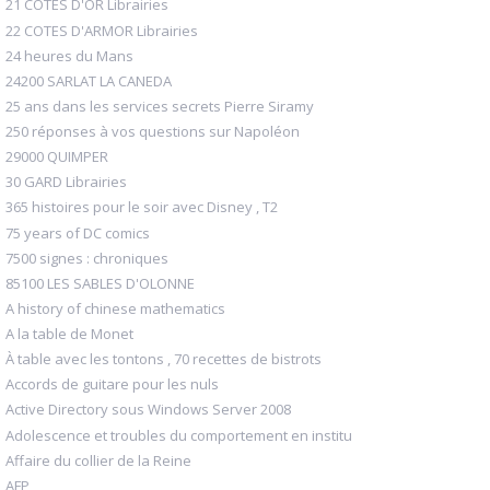
21 COTES D'OR Librairies
22 COTES D'ARMOR Librairies
24 heures du Mans
24200 SARLAT LA CANEDA
25 ans dans les services secrets Pierre Siramy
250 réponses à vos questions sur Napoléon
29000 QUIMPER
30 GARD Librairies
365 histoires pour le soir avec Disney , T2
75 years of DC comics
7500 signes : chroniques
85100 LES SABLES D'OLONNE
A history of chinese mathematics
A la table de Monet
À table avec les tontons , 70 recettes de bistrots
Accords de guitare pour les nuls
Active Directory sous Windows Server 2008
Adolescence et troubles du comportement en institu
Affaire du collier de la Reine
AFP