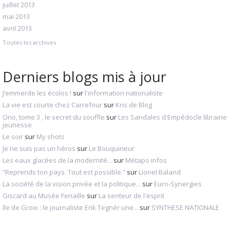
juillet 2013
mai 2013
avril 2013
Toutes les archives
Derniers blogs mis à jour
J’emmerde les écolos !
sur
l'information nationaliste
La vie est courte chez Carrefour
sur
Kris de Blog
Ono, tome 3 , le secret du souffle
sur
Les Sandales d'Empédocle librairie
jeunesse
Le soir
sur
My shots
Je ne suis pas un héros
sur
Le Bouquineur
Les eaux glacées de la modernité...
sur
Métapo infos
”Reprends ton pays. Tout est possible.”
sur
Lionel Baland
La société de la vision privée et la politique...
sur
Euro-Synergies
Giscard au Musée Fenaille
sur
La senteur de l'esprit
Ile de Groix : le journaliste Erik Tegnér une...
sur
SYNTHESE NATIONALE