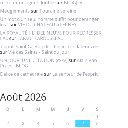
recruter un agent double
sur
BLOGJFV
Meuglements
sur
Touraine sereine
Un mot d’un seul homme suffit pour déranger
les...
sur
VIE DU CHATEAU à FERNEY
LA ROYAUTÉ ? L'IDÉE NEUVE POUR REDRESSER
LA...
sur
LAFAUTEAROUSSEAU
7 août. Saint Gaëtan de Thiène, fondateurs des...
sur
Vie des Saints - Saint du jour
UN JOUR, UNE CITATION (cxxv)
sur
Alain Van
Praet - BLOG
Délice de cathédrale
sur
La senteur de l'esprit
Août 2026
D
L
M
M
J
V
S
1
2
3
4
5
6
7
8