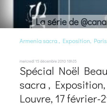
La série de @cana
Armenia sacra , Exposition, Pari
mercredi 15
décembre 2010
18h35
Spécial Noël Beau
sacra , Exposition
Louvre, 17 février-