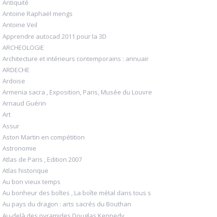
Antiquité
Antoine Raphaël mengs
Antoine Veil
Apprendre autocad 2011 pour la 3D
ARCHEOLOGIE
Architecture et intérieurs contemporains : annuair
ARDECHE
Ardoise
Armenia sacra , Exposition, Paris, Musée du Louvre
Arnaud Guérin
Art
Assur
Aston Martin en compétition
Astronomie
Atlas de Paris , Edition 2007
Atlas historique
Au bon vieux temps
Au bonheur des boîtes , La boîte métal dans tous s
Au pays du dragon : arts sacrés du Bouthan
Au-delà des pyramides Douglas Kennedy