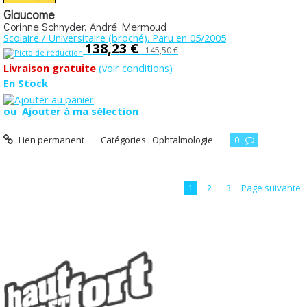
Glaucome
Corinne Schnyder
,
André Mermoud
Scolaire / Universitaire (broché). Paru en 05/2005
138,23 €
145,50 €
Livraison gratuite
(
voir conditions
)
En Stock
ou
Ajouter à ma sélection
Lien permanent
Catégories :
Ophtalmologie
0
1
2
3
Page suivante