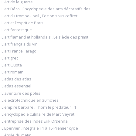
L'Art de la guerre
L'art Déco , Encyclopedie des arts décoratifs des
L'art du trompe-l'oeil , Edition sous coffret
L'art et l'esprit de Paris
L'art fantastique
L'art flamand et hollandais , Le siècle des primit
L'art français du vin
L'art France Farago
L'art grec
L'art Gupta
L'art romain
L'atlas des atlas
L'atlas essentiel
L'aventure des pôles
L'électrotechnique en 30 fiches
L'empire barbare , Thorn le prédateur T1
L'encyclopédie culinaire de Marc Veyrat
L'entreprise des Indes Erik Orsenna
L'Epervier , Integrale T1 à T6 Premier cycle
L'étoile du matin