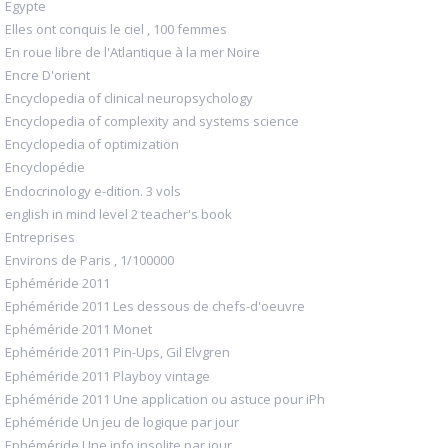
Egypte
Elles ont conquis le ciel , 100 femmes
En roue libre de l'Atlantique à la mer Noire
Encre D'orient
Encyclopedia of clinical neuropsychology
Encyclopedia of complexity and systems science
Encyclopedia of optimization
Encyclopédie
Endocrinology e-dition. 3 vols
english in mind level 2 teacher's book
Entreprises
Environs de Paris , 1/100000
Ephéméride 2011
Ephéméride 2011 Les dessous de chefs-d'oeuvre
Ephéméride 2011 Monet
Ephéméride 2011 Pin-Ups, Gil Elvgren
Ephéméride 2011 Playboy vintage
Ephéméride 2011 Une application ou astuce pour iPh
Ephéméride Un jeu de logique par jour
Ephéméride Une info insolite par jour