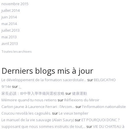
novembre 2015
juillet 2014
juin 2014
mai 2014
juillet 2013
mai 2013
avril 2013
Toutes les archives
Derniers blogs mis à jour
Le développement de la formation sacerdotale...
sur
BELGICATHO
9/14e
sur
;_
家長必讀：IB中學入學準備與選校攻略
sur
健康運動
Mémoire quand tu nous retiens
sur
Réflexions du Miroir
Carton jaune à Laurence Ferrari : l’Arcom...
sur
l'information nationaliste
Coucou revoilà les cagoulés.
sur
Le vieux templier
Le manuel de la vie sauvage (Alain Saury)
sur
ET POURQUOI DONC ?
supposant que nous sommes instruits de tout,...
sur
VIE DU CHATEAU à