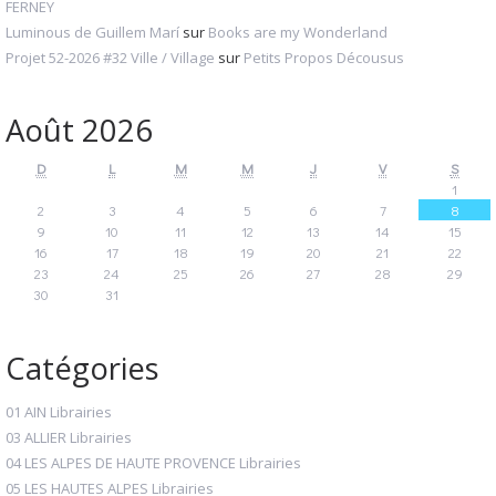
FERNEY
Luminous de Guillem Marí
sur
Books are my Wonderland
Projet 52-2026 #32 Ville / Village
sur
Petits Propos Décousus
Août 2026
D
L
M
M
J
V
S
1
2
3
4
5
6
7
8
9
10
11
12
13
14
15
16
17
18
19
20
21
22
23
24
25
26
27
28
29
30
31
Catégories
01 AIN Librairies
03 ALLIER Librairies
04 LES ALPES DE HAUTE PROVENCE Librairies
05 LES HAUTES ALPES Librairies