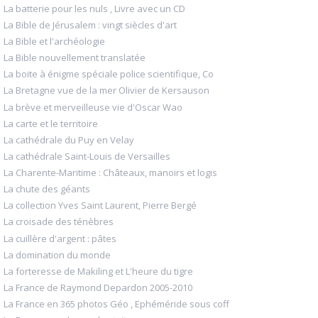
La batterie pour les nuls , Livre avec un CD
La Bible de Jérusalem : vingt siècles d'art
La Bible et l'archéologie
La Bible nouvellement translatée
La boite à énigme spéciale police scientifique, Co
La Bretagne vue de la mer Olivier de Kersauson
La brève et merveilleuse vie d'Oscar Wao
La carte et le territoire
La cathédrale du Puy en Velay
La cathédrale Saint-Louis de Versailles
La Charente-Maritime : Châteaux, manoirs et logis
La chute des géants
La collection Yves Saint Laurent, Pierre Bergé
La croisade des ténèbres
La cuillère d'argent : pâtes
La domination du monde
La forteresse de Makiling et L'heure du tigre
La France de Raymond Depardon 2005-2010
La France en 365 photos Géo , Ephéméride sous coff