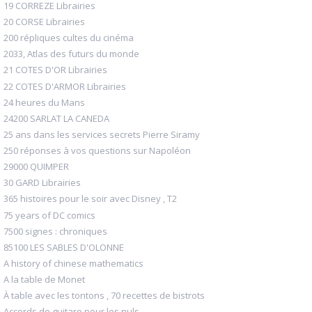
19 CORREZE Librairies
20 CORSE Librairies
200 répliques cultes du cinéma
2033, Atlas des futurs du monde
21 COTES D'OR Librairies
22 COTES D'ARMOR Librairies
24 heures du Mans
24200 SARLAT LA CANEDA
25 ans dans les services secrets Pierre Siramy
250 réponses à vos questions sur Napoléon
29000 QUIMPER
30 GARD Librairies
365 histoires pour le soir avec Disney , T2
75 years of DC comics
7500 signes : chroniques
85100 LES SABLES D'OLONNE
A history of chinese mathematics
A la table de Monet
À table avec les tontons , 70 recettes de bistrots
Accords de guitare pour les nuls