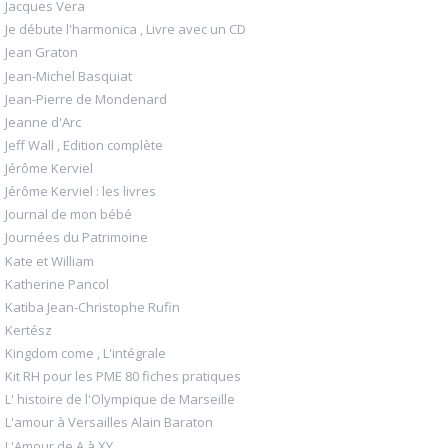
Jacques Vera
Je débute l'harmonica , Livre avec un CD
Jean Graton
Jean-Michel Basquiat
Jean-Pierre de Mondenard
Jeanne d'Arc
Jeff Wall , Edition complète
Jérôme Kerviel
Jérôme Kerviel : les livres
Journal de mon bébé
Journées du Patrimoine
Kate et William
Katherine Pancol
Katiba Jean-Christophe Rufin
Kertész
Kingdom come , L'intégrale
Kit RH pour les PME 80 fiches pratiques
L' histoire de l'Olympique de Marseille
L'amour à Versailles Alain Baraton
L'Amour de A à XY