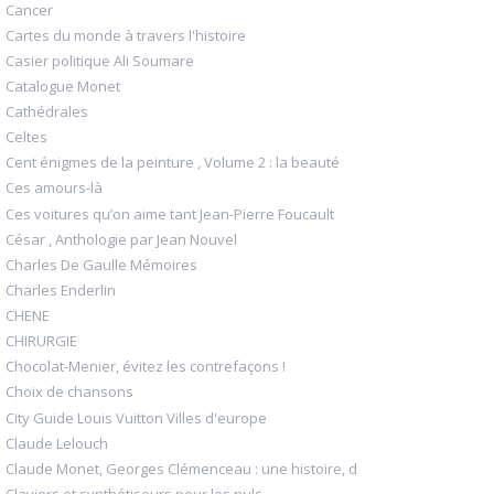
Cancer
Cartes du monde à travers l'histoire
Casier politique Ali Soumare
Catalogue Monet
Cathédrales
Celtes
Cent énigmes de la peinture , Volume 2 : la beauté
Ces amours-là
Ces voitures qu’on aime tant Jean-Pierre Foucault
César , Anthologie par Jean Nouvel
Charles De Gaulle Mémoires
Charles Enderlin
CHENE
CHIRURGIE
Chocolat-Menier, évitez les contrefaçons !
Choix de chansons
City Guide Louis Vuitton Villes d'europe
Claude Lelouch
Claude Monet, Georges Clémenceau : une histoire, d
Claviers et synthétiseurs pour les nuls