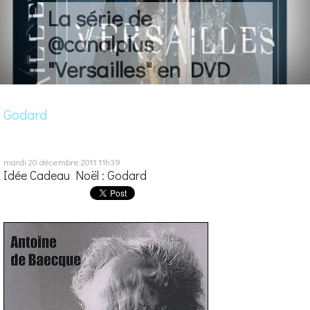
La série de
@canalplus
"Versailles" en DVD
Godard
mardi 20
décembre 2011
11h39
Idée Cadeau Noël : Godard