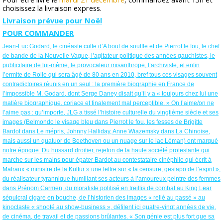
choisissez la livraison express.
Livraison prévue pour Noël
POUR COMMANDER
Jean-Luc Godard, le cinéaste culte d’A bout de souffle et de Pierrot le fou, le chef
de bande de la Nouvelle Vague, l’agitateur politique des années gauchistes, le
publicitaire de lui-même, le provocateur misanthrope, l’archiviste, et enfin
l’ermite de Rolle qui sera âgé de 80 ans en 2010, bref tous ces visages souvent
contradictoires réunis en un seul : la première biographie en France de
l’impossible M. Godard, dont Serge Daney disait qu’il y a « toujours chez lui une
matière biographique, coriace et finalement mal perceptible. » On l’aime/on ne
l’aime pas : qu’importe, JLG a tissé l’histoire culturelle du vingtième siècle et ses
images (Belmondo le visage bleu dans Pierrot le fou, les fesses de Brigitte
Bardot dans Le mépris, Johnny Halliday, Anne Wiazemsky dans La Chinoise,
mais aussi un quatuor de Beethoven ou un nuage sur le lac Léman) ont marqué
notre époque. Du hussard droitier, rejeton de la haute société protestante qui
marche sur les mains pour épater Bardot au contestataire cinéphile qui écrit à
Malraux « ministre de la Kultur » une lettre sur « la censure, gestapo de l’esprit »,
du réalisateur tyrannique humiliant ses acteurs à l’amoureux peintre des femmes
dans Prénom Carmen, du moraliste politisé en treillis de combat au King Lear
sépulcral cigare en bouche, de l’historien des images « relié au passé » au
kinoclaste « shooté au show-business », défilent ici quatre-vingt années de vie,
de cinéma, de travail et de passions brûlantes. « Son génie est plus fort que sa