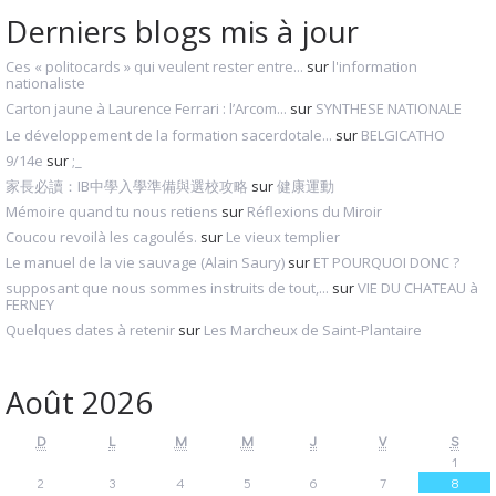
Derniers blogs mis à jour
Ces « politocards » qui veulent rester entre...
sur
l'information
nationaliste
Carton jaune à Laurence Ferrari : l’Arcom...
sur
SYNTHESE NATIONALE
Le développement de la formation sacerdotale...
sur
BELGICATHO
9/14e
sur
;_
家長必讀：IB中學入學準備與選校攻略
sur
健康運動
Mémoire quand tu nous retiens
sur
Réflexions du Miroir
Coucou revoilà les cagoulés.
sur
Le vieux templier
Le manuel de la vie sauvage (Alain Saury)
sur
ET POURQUOI DONC ?
supposant que nous sommes instruits de tout,...
sur
VIE DU CHATEAU à
FERNEY
Quelques dates à retenir
sur
Les Marcheux de Saint-Plantaire
Août 2026
D
L
M
M
J
V
S
1
2
3
4
5
6
7
8