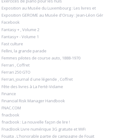
Exercices de piano pour les nuls
Exposition au Musée du Luxembourg : Les livres et
Exposition GEROME au Musée d'Orsay : Jean-Léon Gér
Facebook
Fantasy + , Volume 2
Fantasy+ - Volume 1
Fast culture
Fellini, la grande parade
Femmes pilotes de course auto, 1888-1970
Ferrari , Coffret
Ferrari 250 GTO
Ferrari, journal d une légende , Coffret
Fête des livres à La Ferté-Vidame
Finance
Financial Risk Manager Handbook
FNAC.COM
fnacbook
fnacbook : La nouvelle façon de lire !
FnacBook Livre numérique 3G gratuite et WiFi
Foujita , L'honorable partie de campagne de Foujit