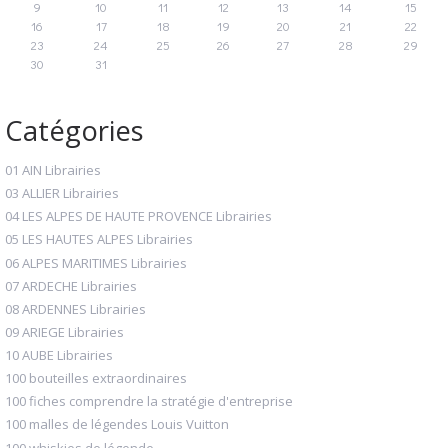
9
10
11
12
13
14
15
16
17
18
19
20
21
22
23
24
25
26
27
28
29
30
31
Catégories
01 AIN Librairies
03 ALLIER Librairies
04 LES ALPES DE HAUTE PROVENCE Librairies
05 LES HAUTES ALPES Librairies
06 ALPES MARITIMES Librairies
07 ARDECHE Librairies
08 ARDENNES Librairies
09 ARIEGE Librairies
10 AUBE Librairies
100 bouteilles extraordinaires
100 fiches comprendre la stratégie d'entreprise
100 malles de légendes Louis Vuitton
100 whiskies de légende