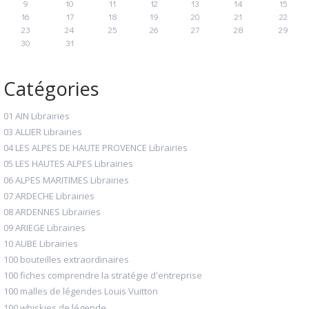
9
10
11
12
13
14
15
16
17
18
19
20
21
22
23
24
25
26
27
28
29
30
31
Catégories
01 AIN Librairies
03 ALLIER Librairies
04 LES ALPES DE HAUTE PROVENCE Librairies
05 LES HAUTES ALPES Librairies
06 ALPES MARITIMES Librairies
07 ARDECHE Librairies
08 ARDENNES Librairies
09 ARIEGE Librairies
10 AUBE Librairies
100 bouteilles extraordinaires
100 fiches comprendre la stratégie d'entreprise
100 malles de légendes Louis Vuitton
100 whiskies de légende