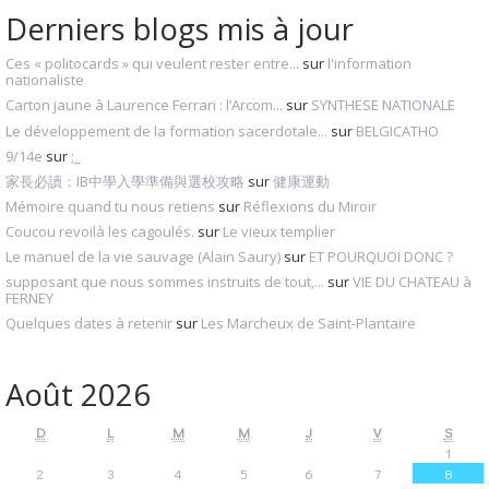
Derniers blogs mis à jour
Ces « politocards » qui veulent rester entre...
sur
l'information
nationaliste
Carton jaune à Laurence Ferrari : l’Arcom...
sur
SYNTHESE NATIONALE
Le développement de la formation sacerdotale...
sur
BELGICATHO
9/14e
sur
;_
家長必讀：IB中學入學準備與選校攻略
sur
健康運動
Mémoire quand tu nous retiens
sur
Réflexions du Miroir
Coucou revoilà les cagoulés.
sur
Le vieux templier
Le manuel de la vie sauvage (Alain Saury)
sur
ET POURQUOI DONC ?
supposant que nous sommes instruits de tout,...
sur
VIE DU CHATEAU à
FERNEY
Quelques dates à retenir
sur
Les Marcheux de Saint-Plantaire
Août 2026
D
L
M
M
J
V
S
1
2
3
4
5
6
7
8