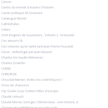
Cancer
Cartes du monde à travers l'histoire
Casier politique Ali Soumare
Catalogue Monet
Cathédrales
Celtes
Cent énigmes de la peinture , Volume 2 : la beauté
Ces amours-là
Ces voitures qu’on aime tant Jean-Pierre Foucault
César , Anthologie par Jean Nouvel
Charles De Gaulle Mémoires
Charles Enderlin
CHENE
CHIRURGIE
Chocolat-Menier, évitez les contrefaçons !
Choix de chansons
City Guide Louis Vuitton Villes d'europe
Claude Lelouch
Claude Monet, Georges Clémenceau : une histoire, d
Claviers et synthétiseurs pour les nuls