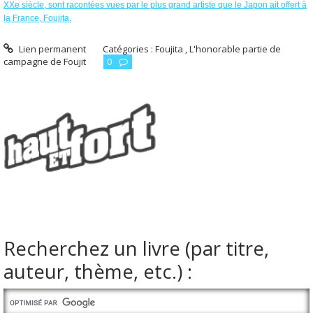
XXe siècle, sont racontées vues par le plus grand artiste que le Japon ait offert à
la France, Foujita.
Lien permanent
Catégories :
Foujita , L'honorable partie de
campagne de Foujit
0
Recherchez un livre (par titre,
auteur, thème, etc.) :