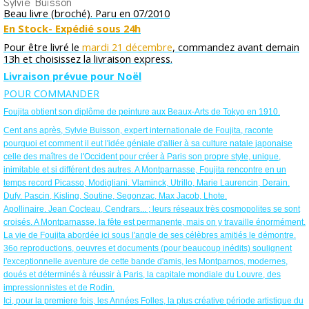
Sylvie Buisson
Beau livre (broché). Paru en 07/2010
En Stock- Expédié sous 24h
Pour être livré le
mardi 21 décembre
, commandez avant demain
13h et choisissez la livraison express.
Livraison prévue pour Noël
POUR COMMANDER
Foujita obtient son diplôme de peinture aux Beaux-Arts de Tokyo en 1910.
Cent ans après, Sylvie Buisson, expert internationale de Foujita, raconte
pourquoi et comment il eut l'idée géniale d'allier à sa culture natale japonaise
celle des maîtres de l'Occident pour créer à Paris son propre style, unique,
inimitable et si différent des autres. A Montparnasse, Foujita rencontre en un
temps record Picasso, Modigliani. Vlaminck, Utrillo, Marie Laurencin, Derain.
Dufy. Pascin, Kisling, Soutine, Segonzac, Max Jacob, Lhote.
Apollinaire. Jean Cocteau, Cendrars... ; leurs réseaux très cosmopolites se sont
croisés. A Montparnasse, la fête est permanente, mais on y travaille énormément.
La vie de Foujita abordée ici sous l'angle de ses célèbres amitiés le démontre.
36o reproductions, oeuvres et documents (pour beaucoup inédits) soulignent
l'exceptionnelle aventure de cette bande d'amis, les Montparnos, modernes,
doués et déterminés à réussir à Paris, la capitale mondiale du Louvre, des
impressionnistes et de Rodin.
Ici, pour la premiere fois, les Années Folles, la plus créative période artistique du