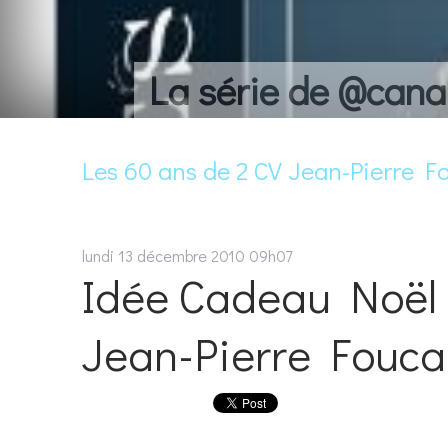
La série de @cana
Les 60 ans de 2 CV Jean-Pierre F
lundi 13
décembre 2010
09h07
Idée Cadeau Noël 
Jean-Pierre Fouca