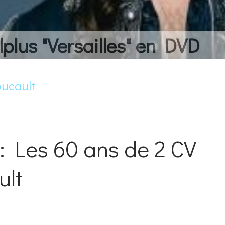
lplus "Versailles" en DVD
oucault
: Les 60 ans de 2 CV
ult