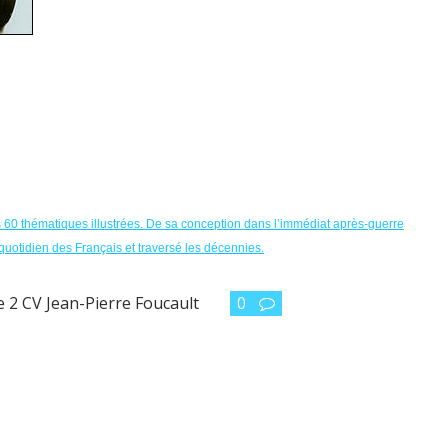
ers 60 thématiques illustrées. De sa conception dans l’immédiat après-guerre
 quotidien des Français et traversé les décennies.
e 2 CV Jean-Pierre Foucault
0