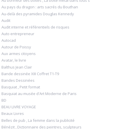
Au bonheur des boîtes , La boîte métal dans tous s
Au pays du dragon : arts sacrés du Bouthan
Au-delà des pyramides Douglas Kennedy
Audit
Audit interne et référentiels de risques
Auto entrepreneur
Autocad
Autour de Poissy
Aux armes citoyens
Avatar, le livre
Balthus Jean Clair
Bande dessinée XIII Coffret T1-T9
Bandes Dessinées
Basquiat , Petit format
Basquiat au musée d'Art Moderne de Paris
BD
BEAU LIVRE VOYAGE
Beaux Livres
Belles de pub , La femme dans la publicité
Bénézit , Dictionnaire des peintres, sculpteurs