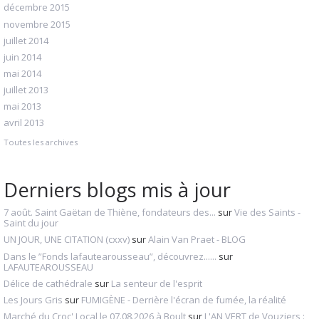
décembre 2015
novembre 2015
juillet 2014
juin 2014
mai 2014
juillet 2013
mai 2013
avril 2013
Toutes les archives
Derniers blogs mis à jour
7 août. Saint Gaëtan de Thiène, fondateurs des...
sur
Vie des Saints -
Saint du jour
UN JOUR, UNE CITATION (cxxv)
sur
Alain Van Praet - BLOG
Dans le ”Fonds lafautearousseau”, découvrez......
sur
LAFAUTEAROUSSEAU
Délice de cathédrale
sur
La senteur de l'esprit
Les Jours Gris
sur
FUMIGÈNE - Derrière l'écran de fumée, la réalité
Marché du Croc' Local le 07.08.2026 à Boult
sur
L'AN VERT de Vouziers :