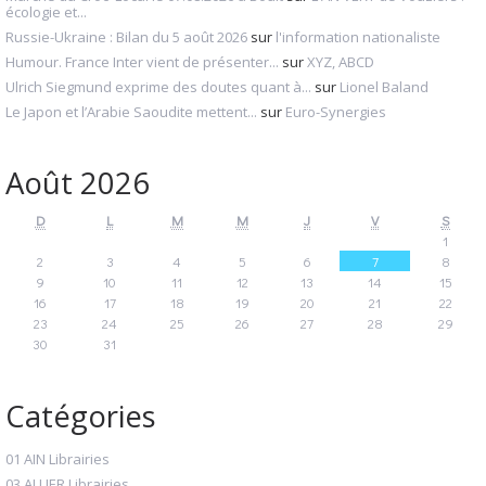
écologie et...
Russie-Ukraine : Bilan du 5 août 2026
sur
l'information nationaliste
Humour. France Inter vient de présenter...
sur
XYZ, ABCD
Ulrich Siegmund exprime des doutes quant à...
sur
Lionel Baland
Le Japon et l’Arabie Saoudite mettent...
sur
Euro-Synergies
Août 2026
D
L
M
M
J
V
S
1
2
3
4
5
6
7
8
9
10
11
12
13
14
15
16
17
18
19
20
21
22
23
24
25
26
27
28
29
30
31
Catégories
01 AIN Librairies
03 ALLIER Librairies