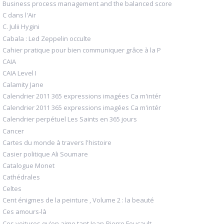
Business process management and the balanced score
C dans l'Air
C. Julii Hygini
Cabala : Led Zeppelin occulte
Cahier pratique pour bien communiquer grâce à la P
CAIA
CAIA Level I
Calamity Jane
Calendrier 2011 365 expressions imagées Ca m'intér
Calendrier 2011 365 expressions imagées Ca m'intér
Calendrier perpétuel Les Saints en 365 jours
Cancer
Cartes du monde à travers l'histoire
Casier politique Ali Soumare
Catalogue Monet
Cathédrales
Celtes
Cent énigmes de la peinture , Volume 2 : la beauté
Ces amours-là
Ces voitures qu’on aime tant Jean-Pierre Foucault