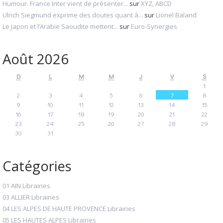
Humour. France Inter vient de présenter...
sur
XYZ, ABCD
Ulrich Siegmund exprime des doutes quant à...
sur
Lionel Baland
Le Japon et l’Arabie Saoudite mettent...
sur
Euro-Synergies
Août 2026
D
L
M
M
J
V
S
1
2
3
4
5
6
7
8
9
10
11
12
13
14
15
16
17
18
19
20
21
22
23
24
25
26
27
28
29
30
31
Catégories
01 AIN Librairies
03 ALLIER Librairies
04 LES ALPES DE HAUTE PROVENCE Librairies
05 LES HAUTES ALPES Librairies