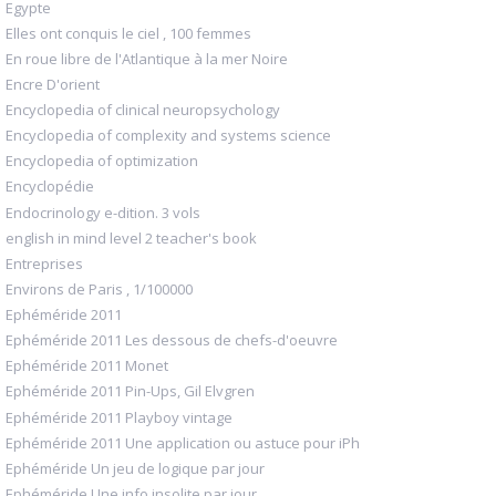
Egypte
Elles ont conquis le ciel , 100 femmes
En roue libre de l'Atlantique à la mer Noire
Encre D'orient
Encyclopedia of clinical neuropsychology
Encyclopedia of complexity and systems science
Encyclopedia of optimization
Encyclopédie
Endocrinology e-dition. 3 vols
english in mind level 2 teacher's book
Entreprises
Environs de Paris , 1/100000
Ephéméride 2011
Ephéméride 2011 Les dessous de chefs-d'oeuvre
Ephéméride 2011 Monet
Ephéméride 2011 Pin-Ups, Gil Elvgren
Ephéméride 2011 Playboy vintage
Ephéméride 2011 Une application ou astuce pour iPh
Ephéméride Un jeu de logique par jour
Ephéméride Une info insolite par jour