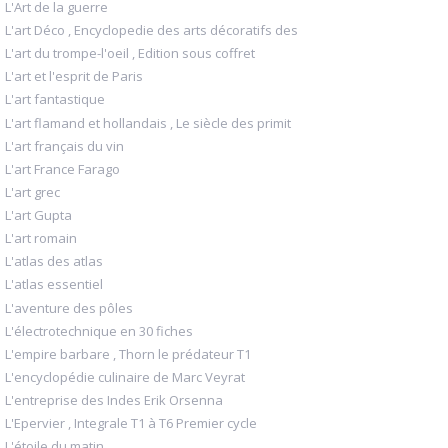
L'Art de la guerre
L'art Déco , Encyclopedie des arts décoratifs des
L'art du trompe-l'oeil , Edition sous coffret
L'art et l'esprit de Paris
L'art fantastique
L'art flamand et hollandais , Le siècle des primit
L'art français du vin
L'art France Farago
L'art grec
L'art Gupta
L'art romain
L'atlas des atlas
L'atlas essentiel
L'aventure des pôles
L'électrotechnique en 30 fiches
L'empire barbare , Thorn le prédateur T1
L'encyclopédie culinaire de Marc Veyrat
L'entreprise des Indes Erik Orsenna
L'Epervier , Integrale T1 à T6 Premier cycle
L'étoile du matin