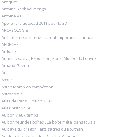
Antiquité
Antoine Raphaël mengs
Antoine Veil
Apprendre autocad 2011 pour la 3D
ARCHEOLOGIE
Architecture et intérieurs contemporains : annuair
ARDECHE
Ardoise
Armenia sacra , Exposition, Paris, Musée du Louvre
Arnaud Guérin
Art
Assur
Aston Martin en compétition
Astronomie
Atlas de Paris , Edition 2007
Atlas historique
Au bon vieux temps
Au bonheur des boîtes , La boîte métal dans tous s
Au pays du dragon : arts sacrés du Bouthan
Au-delà des pyramides Douglas Kennedy