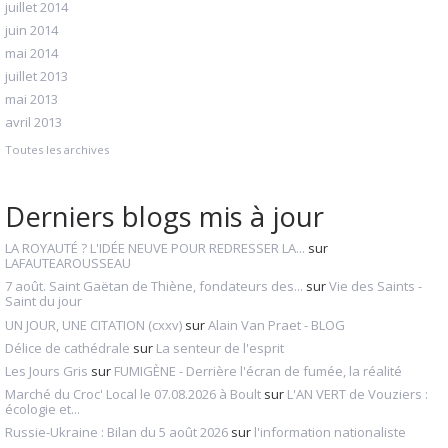
juillet 2014
juin 2014
mai 2014
juillet 2013
mai 2013
avril 2013
Toutes les archives
Derniers blogs mis à jour
LA ROYAUTÉ ? L'IDÉE NEUVE POUR REDRESSER LA...
sur
LAFAUTEAROUSSEAU
7 août. Saint Gaëtan de Thiène, fondateurs des...
sur
Vie des Saints -
Saint du jour
UN JOUR, UNE CITATION (cxxv)
sur
Alain Van Praet - BLOG
Délice de cathédrale
sur
La senteur de l'esprit
Les Jours Gris
sur
FUMIGÈNE - Derrière l'écran de fumée, la réalité
Marché du Croc' Local le 07.08.2026 à Boult
sur
L'AN VERT de Vouziers :
écologie et...
Russie-Ukraine : Bilan du 5 août 2026
sur
l'information nationaliste