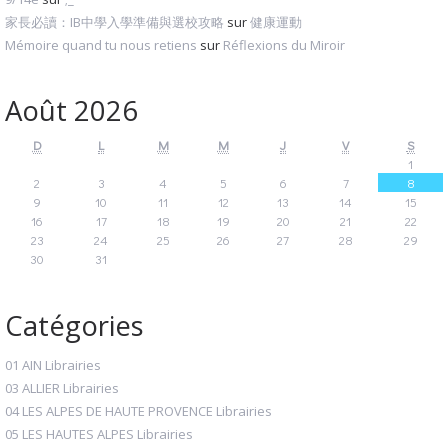
家長必讀：IB中學入學準備與選校攻略
sur
健康運動
Mémoire quand tu nous retiens
sur
Réflexions du Miroir
Août 2026
D
L
M
M
J
V
S
1
2
3
4
5
6
7
8
9
10
11
12
13
14
15
16
17
18
19
20
21
22
23
24
25
26
27
28
29
30
31
Catégories
01 AIN Librairies
03 ALLIER Librairies
04 LES ALPES DE HAUTE PROVENCE Librairies
05 LES HAUTES ALPES Librairies