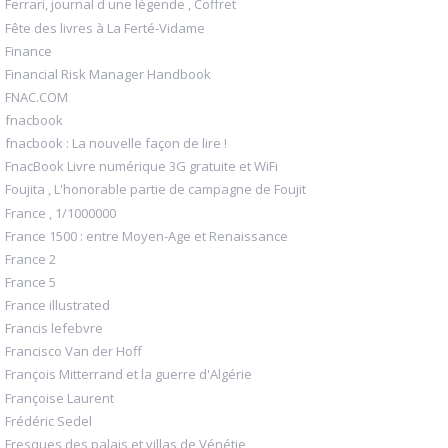
Ferrari, journal d une légende , Coffret
Fête des livres à La Ferté-Vidame
Finance
Financial Risk Manager Handbook
FNAC.COM
fnacbook
fnacbook : La nouvelle façon de lire !
FnacBook Livre numérique 3G gratuite et WiFi
Foujita , L'honorable partie de campagne de Foujit
France , 1/1000000
France 1500 : entre Moyen-Age et Renaissance
France 2
France 5
France illustrated
Francis lefebvre
Francisco Van der Hoff
François Mitterrand et la guerre d'Algérie
Françoise Laurent
Frédéric Sedel
Fresques des palais et villas de Vénétie