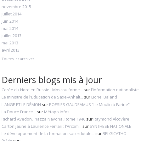
novembre 2015
juillet 2014
juin 2014
mai 2014
juillet 2013
mai 2013
avril 2013
Toutes les archives
Derniers blogs mis à jour
Corée du Nord en Russie : Moscou forme...
sur
l'information nationaliste
Le ministre de l'Éducation de Saxe-Anhalt...
sur
Lionel Baland
L'ANGE ET LE DÉMON
sur
POESIES GAUDEAMUS ”Le Moulin à Farine”
La Douce France...
sur
Métapo infos
Richard Avedon, Piazza Navona, Rome 1946
sur
Raymond Alcovère
Carton jaune à Laurence Ferrari : l’Arcom...
sur
SYNTHESE NATIONALE
Le développement de la formation sacerdotale...
sur
BELGICATHO
9/14e
sur
;_