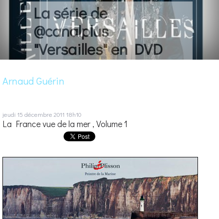
La série de
@canalplus
"Versailles" en DVD
Arnaud Guérin
jeudi 15
décembre 2011
18h10
La France vue de la mer , Volume 1