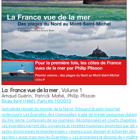
La France vue de la mer
, Volume 1
Arnaud Guérin, Patrick Mahé, Philip Plisson
Beau livre (relié). Paru en 10/2010
Spécialiste réputé du monde de la féerie, Édouard Brasey nous fait
redécouvrir Les Évangiles des Quenouilles, traité de magie savoureux datant
du XVe siècle. Composés de six journées, décomposées en courts chapitres,
ces évangiles narrent des croyances et recettes magiques énoncées par de «
sages doctoresses et inventeresses », réunies pour deviser et échanger des
secrets « aussi vrais que les Évangiles ». Les proverbes et dictons du « maître