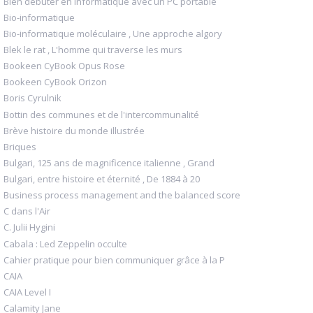
Bien débuter en informatique avec un PC portable
Bio-informatique
Bio-informatique moléculaire , Une approche algory
Blek le rat , L'homme qui traverse les murs
Bookeen CyBook Opus Rose
Bookeen CyBook Orizon
Boris Cyrulnik
Bottin des communes et de l'intercommunalité
Brève histoire du monde illustrée
Briques
Bulgari, 125 ans de magnificence italienne , Grand
Bulgari, entre histoire et éternité , De 1884 à 20
Business process management and the balanced score
C dans l'Air
C. Julii Hygini
Cabala : Led Zeppelin occulte
Cahier pratique pour bien communiquer grâce à la P
CAIA
CAIA Level I
Calamity Jane