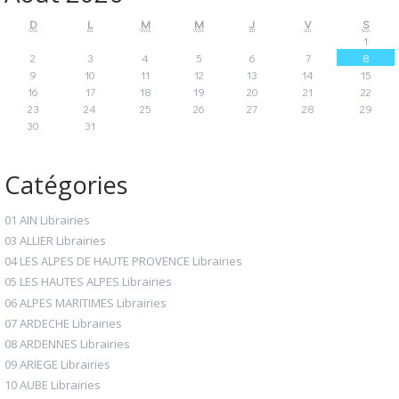
D
L
M
M
J
V
S
1
2
3
4
5
6
7
8
9
10
11
12
13
14
15
16
17
18
19
20
21
22
23
24
25
26
27
28
29
30
31
Catégories
01 AIN Librairies
03 ALLIER Librairies
04 LES ALPES DE HAUTE PROVENCE Librairies
05 LES HAUTES ALPES Librairies
06 ALPES MARITIMES Librairies
07 ARDECHE Librairies
08 ARDENNES Librairies
09 ARIEGE Librairies
10 AUBE Librairies