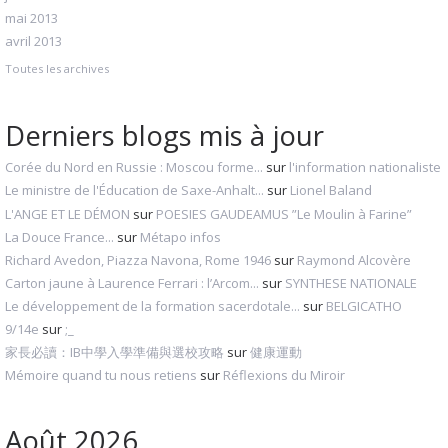
mai 2013
avril 2013
Toutes les archives
Derniers blogs mis à jour
Corée du Nord en Russie : Moscou forme...
sur
l'information nationaliste
Le ministre de l'Éducation de Saxe-Anhalt...
sur
Lionel Baland
L'ANGE ET LE DÉMON
sur
POESIES GAUDEAMUS ”Le Moulin à Farine”
La Douce France...
sur
Métapo infos
Richard Avedon, Piazza Navona, Rome 1946
sur
Raymond Alcovère
Carton jaune à Laurence Ferrari : l’Arcom...
sur
SYNTHESE NATIONALE
Le développement de la formation sacerdotale...
sur
BELGICATHO
9/14e
sur
;_
家長必讀：IB中學入學準備與選校攻略
sur
健康運動
Mémoire quand tu nous retiens
sur
Réflexions du Miroir
Août 2026