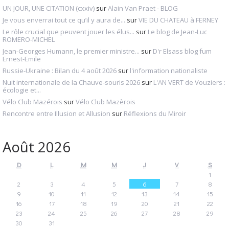
UN JOUR, UNE CITATION (cxxiv)
sur
Alain Van Praet - BLOG
Je vous enverrai tout ce qu’il y aura de...
sur
VIE DU CHATEAU à FERNEY
Le rôle crucial que peuvent jouer les élus...
sur
Le blog de Jean-Luc
ROMERO-MICHEL
Jean-Georges Humann, le premier ministre...
sur
D'r Elsass blog fum
Ernest-Emile
Russie-Ukraine : Bilan du 4 août 2026
sur
l'information nationaliste
Nuit internationale de la Chauve-souris 2026
sur
L'AN VERT de Vouziers :
écologie et...
Vélo Club Mazérois
sur
Vélo Club Mazèrois
Rencontre entre Illusion et Allusion
sur
Réflexions du Miroir
Août 2026
D
L
M
M
J
V
S
1
2
3
4
5
6
7
8
9
10
11
12
13
14
15
16
17
18
19
20
21
22
23
24
25
26
27
28
29
30
31