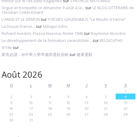
Retour sur le cas Bally Bagayoko
sur
SYNTHESE NATIONALE
Orgue et trompette ce dimanche 9 août à la...
sur
LE BLOG LITTÉRAIRE de
Christian Cottet-Emard
L'ANGE ET LE DÉMON
sur
POESIES GAUDEAMUS ”Le Moulin à Farine”
La Douce France...
sur
Métapo infos
Richard Avedon, Piazza Navona, Rome 1946
sur
Raymond Alcovère
Le développement de la formation sacerdotale...
sur
BELGICATHO
9/14e
sur
;_
家長必讀：IB中學入學準備與選校攻略
sur
健康運動
Août 2026
D
L
M
M
J
V
S
1
2
3
4
5
6
7
8
9
10
11
12
13
14
15
16
17
18
19
20
21
22
23
24
25
26
27
28
29
30
31