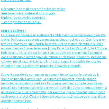
Découvrez comment :
Décrypter le nom des accords et lire les grilles
Améliorer votre posture et vos doigtés
Explorer de nouvelles sonorités
... et progresser en musique !
Extrait du livre :
La guitare est devenue un instrument emblématique depuis le début du XXe
siècle. On l'associe souvent aux musiques blues, rock et pop. Qui n'a pas en
tête ces images de Jimi Hendrix faisant hurler sa guitare électrique ou bien
encore d'autres figures telles que Jimmy Page (de Led Zeppelin), Kurt Cobain,
Bob Dylan... ? Et la liste est longue ! On retrouve cet instrument également
dans beaucoup d'autres types de musique : classique, flamenco, brésilienne,
country, métal, jazz, africaine, folk... Il est presque impossible de tous les
énumérer tant la guitare est populaire à travers le monde.
Souvent considérée comme un instrument de soliste sur le devant de la
scène (le fameux Guitar Hero), la guitare est pourtant, dans la grande
majorité des situations, dédiée à l'accompagnement, compte tenu de ses
possibilités harmo­niques (elle permet de jouer des accords contrairement à
un saxophone ou une trompette, par exemple, qui ne peuvent jouer qu'une
seule note à la fois). C'est précisément cette caractéristique que nous allons
aborder dans ce livre.