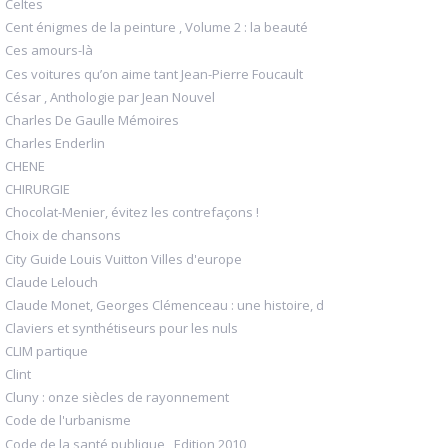
Celtes
Cent énigmes de la peinture , Volume 2 : la beauté
Ces amours-là
Ces voitures qu’on aime tant Jean-Pierre Foucault
César , Anthologie par Jean Nouvel
Charles De Gaulle Mémoires
Charles Enderlin
CHENE
CHIRURGIE
Chocolat-Menier, évitez les contrefaçons !
Choix de chansons
City Guide Louis Vuitton Villes d'europe
Claude Lelouch
Claude Monet, Georges Clémenceau : une histoire, d
Claviers et synthétiseurs pour les nuls
CLIM partique
Clint
Cluny : onze siècles de rayonnement
Code de l'urbanisme
Code de la santé publique , Edition 2010