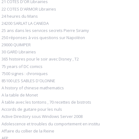
21 COTES D'OR Librairies
22 COTES D'ARMOR Librairies
24 heures du Mans
24200 SARLAT LA CANEDA
25 ans dans les services secrets Pierre Siramy
250 réponses à vos questions sur Napoléon
29000 QUIMPER
30 GARD Librairies
365 histoires pour le soir avec Disney , T2
75 years of DC comics
7500 signes : chroniques
85100 LES SABLES D'OLONNE
A history of chinese mathematics
A la table de Monet
À table avec les tontons , 70 recettes de bistrots
Accords de guitare pour les nuls
Active Directory sous Windows Server 2008
Adolescence et troubles du comportement en institu
Affaire du collier de la Reine
AFP