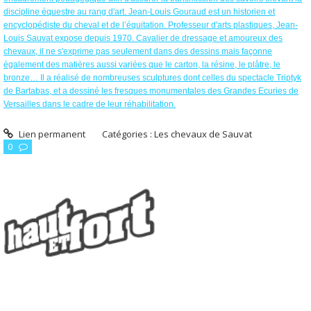
discipline équestre au rang d'art. Jean-Louis Gouraud est un historien et
encyclopédiste du cheval et de l’équitation. Professeur d'arts plastiques, Jean-
Louis Sauvat expose depuis 1970. Cavalier de dressage et amoureux des
chevaux, il ne s'exprime pas seulement dans des dessins mais façonne
également des matières aussi variées que le carton, la résine, le plâtre, le
bronze… Il a réalisé de nombreuses sculptures dont celles du spectacle Triptyk
de Bartabas, et a dessiné les fresques monumentales des Grandes Ecuries de
Versailles dans le cadre de leur réhabilitation.
Lien permanent
Catégories :
Les chevaux de Sauvat
0