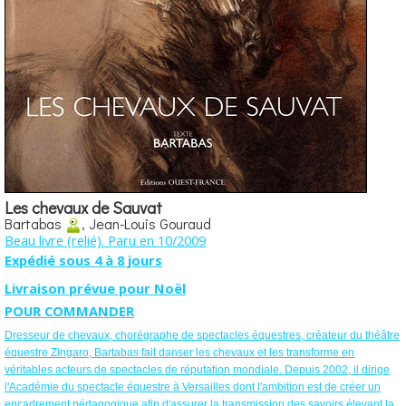
Les chevaux de Sauvat
Bartabas
, Jean-Louis Gouraud
Beau livre (relié). Paru en 10/2009
Expédié sous 4 à 8 jours
Livraison prévue pour Noël
POUR COMMANDER
Dresseur de chevaux, chorégraphe de spectacles équestres, créateur du théâtre
équestre Zingaro, Bartabas fait danser les chevaux et les transforme en
véritables acteurs de spectacles de réputation mondiale. Depuis 2002, il dirige
l'Académie du spectacle équestre à Versailles dont l'ambition est de créer un
encadrement pédagogique afin d'assurer la transmission des savoirs élevant la