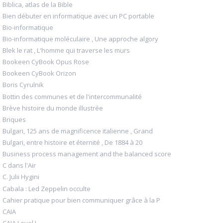
Biblica, atlas de la Bible
Bien débuter en informatique avec un PC portable
Bio-informatique
Bio-informatique moléculaire , Une approche algory
Blek le rat , L'homme qui traverse les murs
Bookeen CyBook Opus Rose
Bookeen CyBook Orizon
Boris Cyrulnik
Bottin des communes et de l'intercommunalité
Brève histoire du monde illustrée
Briques
Bulgari, 125 ans de magnificence italienne , Grand
Bulgari, entre histoire et éternité , De 1884 à 20
Business process management and the balanced score
C dans l'Air
C. Julii Hygini
Cabala : Led Zeppelin occulte
Cahier pratique pour bien communiquer grâce à la P
CAIA
CAIA Level I