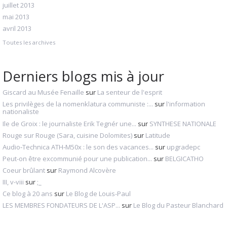
juillet 2013
mai 2013
avril 2013
Toutes les archives
Derniers blogs mis à jour
Giscard au Musée Fenaille
sur
La senteur de l'esprit
Les privilèges de la nomenklatura communiste :...
sur
l'information
nationaliste
Ile de Groix : le journaliste Erik Tegnér une...
sur
SYNTHESE NATIONALE
Rouge sur Rouge (Sara, cuisine Dolomites)
sur
Latitude
Audio‑Technica ATH‑M50x : le son des vacances...
sur
upgradepc
Peut-on être excommunié pour une publication...
sur
BELGICATHO
Coeur brûlant
sur
Raymond Alcovère
III, v-viii
sur
;_
Ce blog à 20 ans
sur
Le Blog de Louis-Paul
LES MEMBRES FONDATEURS DE L'ASP...
sur
Le Blog du Pasteur Blanchard