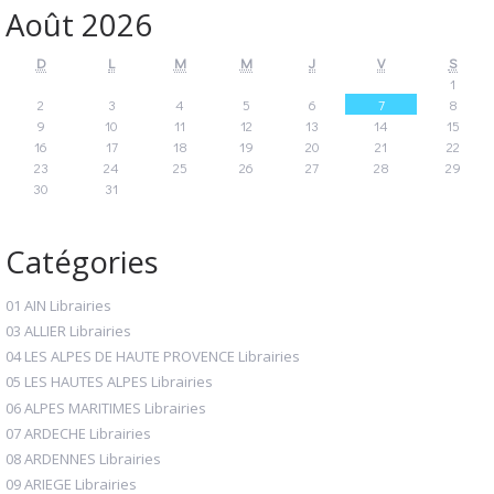
Août 2026
D
L
M
M
J
V
S
1
2
3
4
5
6
7
8
9
10
11
12
13
14
15
16
17
18
19
20
21
22
23
24
25
26
27
28
29
30
31
Catégories
01 AIN Librairies
03 ALLIER Librairies
04 LES ALPES DE HAUTE PROVENCE Librairies
05 LES HAUTES ALPES Librairies
06 ALPES MARITIMES Librairies
07 ARDECHE Librairies
08 ARDENNES Librairies
09 ARIEGE Librairies