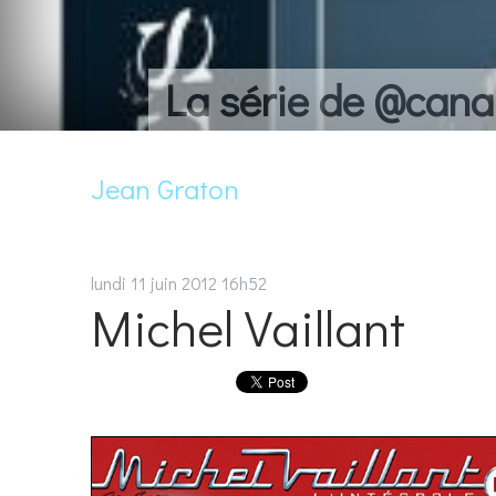
La série de @cana
Jean Graton
lundi 11
juin 2012
16h52
Michel Vaillant