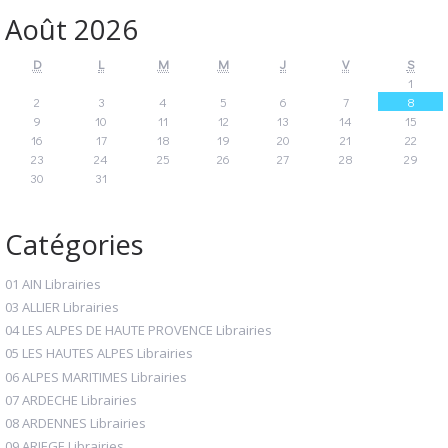
Août 2026
D
L
M
M
J
V
S
1
2
3
4
5
6
7
8
9
10
11
12
13
14
15
16
17
18
19
20
21
22
23
24
25
26
27
28
29
30
31
Catégories
01 AIN Librairies
03 ALLIER Librairies
04 LES ALPES DE HAUTE PROVENCE Librairies
05 LES HAUTES ALPES Librairies
06 ALPES MARITIMES Librairies
07 ARDECHE Librairies
08 ARDENNES Librairies
09 ARIEGE Librairies