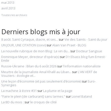
mai 2013
avril 2013
Toutes les archives
Derniers blogs mis à jour
8 août. Saint Cyriaque, diacre, et ses...
sur
Vie des Saints - Saint du jour
UN JOUR, UNE CITATION (cxxvi)
sur
Alain Van Praet - BLOG
La nouvelle rubrique de mon Blog : Le vin du...
sur
Docteur Sangsue
Dominique Meyer, directeur d'opéra(s)
sur
D'r Elsass blog fum Ernest-
Emile
Russie-Ukraine : Bilan du 6 août 2026
sur
l'information nationaliste
Meurtre de la journaliste Amal Khalil au Liban...
sur
L'AN VERT de
Vouziers : écologie et...
Une leçon d’économie (et pas seulement d’économie)
sur
Euro-
Synergies
La machine à écrire #31
sur
La plume et la page
”Faire le plein [de carburant] sans larmes.”
sur
Lionel Baland
La BD du mois :
sur
le croquis de côté