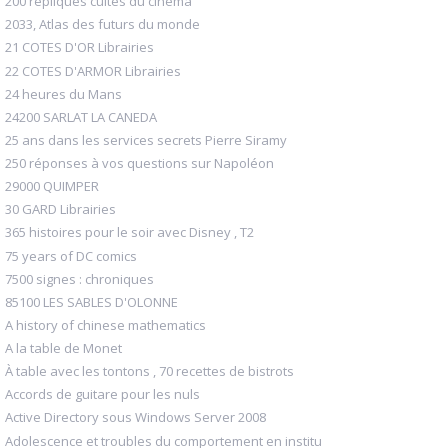
200 répliques cultes du cinéma
2033, Atlas des futurs du monde
21 COTES D'OR Librairies
22 COTES D'ARMOR Librairies
24 heures du Mans
24200 SARLAT LA CANEDA
25 ans dans les services secrets Pierre Siramy
250 réponses à vos questions sur Napoléon
29000 QUIMPER
30 GARD Librairies
365 histoires pour le soir avec Disney , T2
75 years of DC comics
7500 signes : chroniques
85100 LES SABLES D'OLONNE
A history of chinese mathematics
A la table de Monet
À table avec les tontons , 70 recettes de bistrots
Accords de guitare pour les nuls
Active Directory sous Windows Server 2008
Adolescence et troubles du comportement en institu