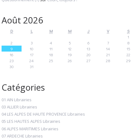
Août 2026
D
L
M
M
J
V
S
1
2
3
4
5
6
7
8
9
10
11
12
13
14
15
16
17
18
19
20
21
22
23
24
25
26
27
28
29
30
31
Catégories
01 AIN Librairies
03 ALLIER Librairies
04 LES ALPES DE HAUTE PROVENCE Librairies
05 LES HAUTES ALPES Librairies
06 ALPES MARITIMES Librairies
07 ARDECHE Librairies