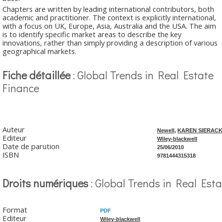
Chapters are written by leading international contributors, both
academic and practitioner. The context is explicitly international,
with a focus on UK, Europe, Asia, Australia and the USA. The aim
is to identify specific market areas to describe the key
innovations, rather than simply providing a description of various
geographical markets.
Fiche détaillée
: Global Trends in Real Estate
Finance
Auteur
Newell
,
KAREN SIERACK
Editeur
Wiley-blackwell
Date de parution
25/06/2010
ISBN
9781444315318
Droits numériques
: Global Trends in Real Est
Format
PDF
Editeur
Wiley-blackwell