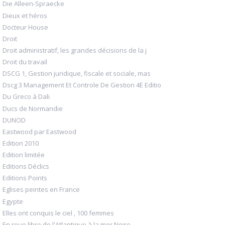
Die Alleen-Spraecke
Dieux et héros
Docteur House
Droit
Droit administratif, les grandes décisions de la j
Droit du travail
DSCG 1, Gestion juridique, fiscale et sociale, mas
Dscg 3 Management Et Controle De Gestion 4E Editio
Du Greco à Dali
Ducs de Normandie
DUNOD
Eastwood par Eastwood
Edition 2010
Edition limitée
Editions Déclics
Editions Points
Eglises peintes en France
Egypte
Elles ont conquis le ciel , 100 femmes
En roue libre de l'Atlantique à la mer Noire