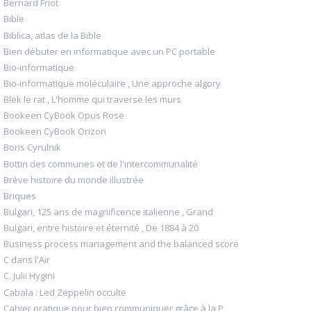
Bernard Friot
Bible
Biblica, atlas de la Bible
Bien débuter en informatique avec un PC portable
Bio-informatique
Bio-informatique moléculaire , Une approche algory
Blek le rat , L'homme qui traverse les murs
Bookeen CyBook Opus Rose
Bookeen CyBook Orizon
Boris Cyrulnik
Bottin des communes et de l'intercommunalité
Brève histoire du monde illustrée
Briques
Bulgari, 125 ans de magnificence italienne , Grand
Bulgari, entre histoire et éternité , De 1884 à 20
Business process management and the balanced score
C dans l'Air
C. Julii Hygini
Cabala : Led Zeppelin occulte
Cahier pratique pour bien communiquer grâce à la P