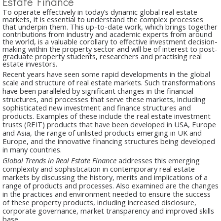
Estate Finance
To operate effectively in today’s dynamic global real estate
markets, it is essential to understand the complex processes
that underpin them. This up-to-date work, which brings together
contributions from industry and academic experts from around
the world, is a valuable corollary to effective investment decision-
making within the property sector and will be of interest to post-
graduate property students, researchers and practising real
estate investors.
Recent years have seen some rapid developments in the global
scale and structure of real estate markets. Such transformations
have been paralleled by significant changes in the financial
structures, and processes that serve these markets, including
sophisticated new investment and finance structures and
products. Examples of these include the real estate investment
trusts (REIT) products that have been developed in USA, Europe
and Asia, the range of unlisted products emerging in UK and
Europe, and the innovative financing structures being developed
in many countries.
Global Trends in Real Estate Finance
addresses this emerging
complexity and sophistication in contemporary real estate
markets by discussing the history, merits and implications of a
range of products and processes. Also examined are the changes
in the practices and environment needed to ensure the success
of these property products, including increased disclosure,
corporate governance, market transparency and improved skills
base.