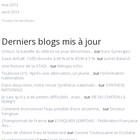
mai 2013
avril 2013
Toutes les archives
Derniers blogs mis à jour
Ormuz: la bataille du détroit se joue désormais...
sur
Euro-Synergies
Saxe-Anhalt : l'AfD donnée à 43 % et le BSW à 5 %.
sur
Lionel Baland
Une histoire de la STASI...
sur
Métapo infos
Toulouse (31) : Après une altercation, un jeune...
sur
l'information
nationaliste
Dans deux mois, notre revue Synthèse nationale...
sur
SYNTHESE
NATIONALE
Je sais qu'il y a de petites difficultés , mais...
sur
VIE DU CHATEAU à
FERNEY
Comment économiser l’eau potable d’une ancienne...
sur
Docteur
Sangsue
Championnat de France
sur
ECHIQUIER LEMPDAIS - Fédération Française
des...
Toast de chèvre frais et betterave
sur
Cuisine Toulousaine et Occitane
Questionnement (7)
sur
Court, toujours !