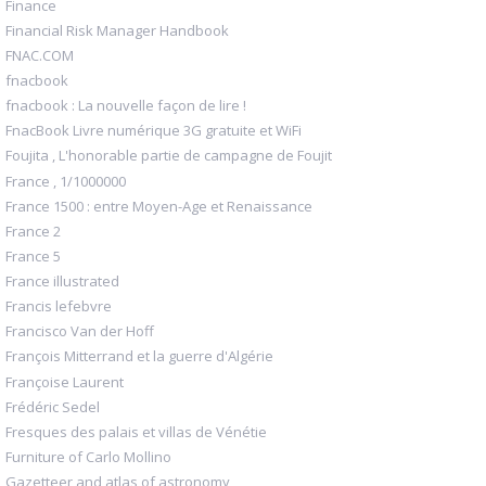
Finance
Financial Risk Manager Handbook
FNAC.COM
fnacbook
fnacbook : La nouvelle façon de lire !
FnacBook Livre numérique 3G gratuite et WiFi
Foujita , L'honorable partie de campagne de Foujit
France , 1/1000000
France 1500 : entre Moyen-Age et Renaissance
France 2
France 5
France illustrated
Francis lefebvre
Francisco Van der Hoff
François Mitterrand et la guerre d'Algérie
Françoise Laurent
Frédéric Sedel
Fresques des palais et villas de Vénétie
Furniture of Carlo Mollino
Gazetteer and atlas of astronomy