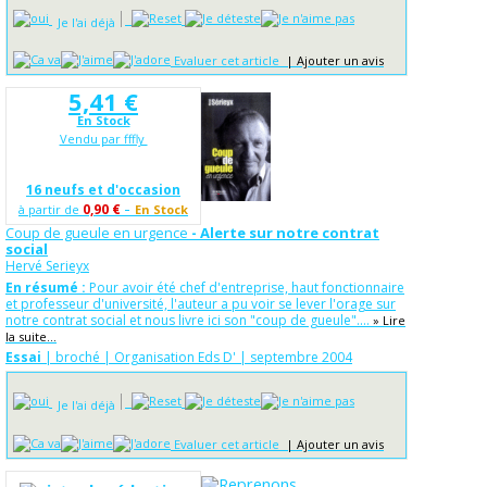
Je l'ai déjà
Evaluer cet article
|
Ajouter un avis
5,41 €
En Stock
Vendu par fffly
16 neufs et d'occasion
-
0,90 €
à partir de
En Stock
Coup de gueule en urgence
- Alerte sur notre contrat
social
Hervé Serieyx
En résumé :
Pour avoir été chef d'entreprise, haut fonctionnaire
et professeur d'université, l'auteur a pu voir se lever l'orage sur
notre contrat social et nous livre ici son "coup de gueule"....
» Lire
la suite...
Essai
| broché | Organisation Eds D' | septembre 2004
Je l'ai déjà
Evaluer cet article
|
Ajouter un avis