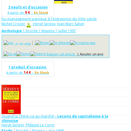
3 neufs et d'occasion
-
9 €
à partir de
En Stock
Du management panique à l'entreprise du XXIe siècle
Michel Crozier
, Hervé Serieyx, Jean-Marc Salvet
Anthologie
| broché | Maxima | juillet 1997
Je l'ai déjà
Evaluer cet article
|
Ajouter un avis
1 produit d'occasion
-
14 €
à partir de
En Stock
Quand la Chine va au marché
- Leçons de capitalisme à la
chinoise
Hervé Serieyx, Philippe Le Corre
Etude
| broché | Maxima | mai 1999