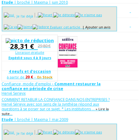
Etude
| broché | Maxima | juin 2010
Je l'ai déjà
Evaluer cet article
|
Ajouter un avis
28,31 €
29,80 €
Livraison gratuite
Expédié sous 4 à 8 jours
4 neufs et d'occasion
-
20 €
à partir de
En Stock
Confiance, mode d'emploi
- Comment restaurer la
confiance en période de crise
Hervé Serieyx
COMMENT RETABLIR LA CONFIANCE DANS NOS ENTREPRISES ?
Hervé Sérieyx avec son sens de la synthèse répond aux
questions à se poser sur ce sujet. * Les institutions ...
» Lire la
suite...
Etude
| broché | Maxima | mai 2009
Je l'ai déjà