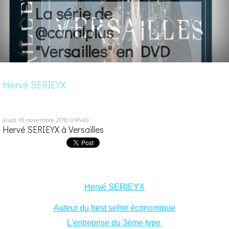
La série de
@canalplus
"Versailles" en DVD
Hervé SERIEYX
jeudi 18
novembre 2010
09h40
Hervé SERIEYX à Versailles
Hervé SERIEYX
Auteur du best seller économique
L'entreprise du 3ème type