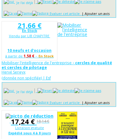
Je l'ai déjà
Evaluer cet article
|
Ajouter un avis
21,66 €
En Stock
Vendu par LIB CHAPITRE
10 neufs et d'occasion
-
1,58 €
à partir de
En Stock
Mobiliser l'intelligence de l'entreprise
- cercles de qualité
et cercles de pilotage
Hervé Serieyx
(donnée non spécifiée) | Esf
Je l'ai déjà
Evaluer cet article
|
Ajouter un avis
17,24 €
18,14 €
Livraison gratuite
Expédié sous 4 à 8 jours