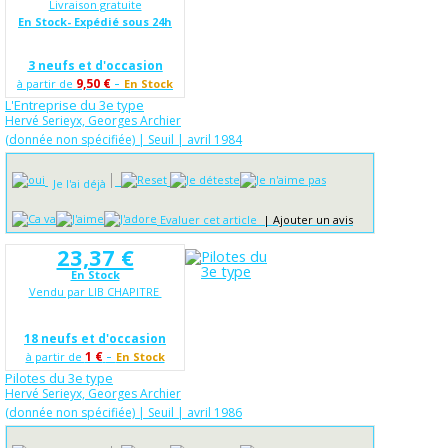
Livraison gratuite
En Stock- Expédié sous 24h
3 neufs et d'occasion
-
9,50 €
à partir de
En Stock
L'Entreprise du 3e type
Hervé Serieyx, Georges Archier
(donnée non spécifiée) | Seuil | avril 1984
Je l'ai déjà
Evaluer cet article
|
Ajouter un avis
23,37 €
En Stock
Vendu par LIB CHAPITRE
18 neufs et d'occasion
-
1 €
à partir de
En Stock
Pilotes du 3e type
Hervé Serieyx, Georges Archier
(donnée non spécifiée) | Seuil | avril 1986