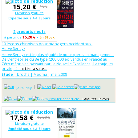
15,20 €
16 €
Livraison gratuite
Expédié sous 4 à 8 jours
2 produits neufs
-
15,20 €
à partir de
En Stock
10 leçons chinoises pour managers occidentaux
Hervé Sérieyx
Hervé Sérieyx est le plus réputé de nos experts en management.
De L'entreprise du 3e type (200 000 ex. vendus en France) au
Zéro mépris en passant par La Nouvelle Excellence, il a toujours
privilégié ...
» Lire la suite...
Etude
| broché | Maxima | mai 2008
Je l'ai déjà
Evaluer cet article
|
Ajouter un avis
17,58 €
18,50 €
Livraison gratuite
Expédié sous 4 à 8 jours