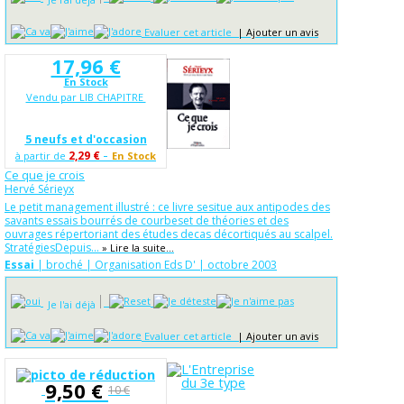
Evaluer cet article
|
Ajouter un avis
17,96 €
En Stock
Vendu par LIB CHAPITRE
5 neufs et d'occasion
-
2,29 €
à partir de
En Stock
Ce que je crois
Hervé Sérieyx
Le petit management illustré : ce livre sesitue aux antipodes des
savants essais bourrés de courbeset de théories et des
ouvrages répertoriant des études decas décortiqués au scalpel.
StratégiesDepuis...
» Lire la suite...
Essai
| broché | Organisation Eds D' | octobre 2003
Je l'ai déjà
Evaluer cet article
|
Ajouter un avis
9,50 €
10 €