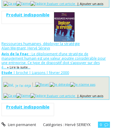
Evaluer cet article
|
Ajouter un avis
Produit indisponible
Ressources humaines, déployer la stratégie
Alain Meignant, Hervé Sérieyx
Avis de la Fnac :
Le déploiement d’une stratégie de
management humain est une valeur ajoutée considérable pour
une entreprise. Ce type de dispositif doit s’appuyer sur des
é...
» Lire la suite...
Etude
| broché | Liaisons | février 2000
Je l'ai déjà
Evaluer cet article
|
Ajouter un avis
Produit indisponible
Lien permanent
Catégories :
Hervé SERIEYX
0