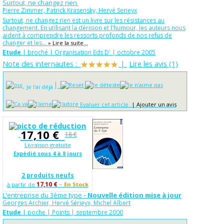
Surtout, ne changez rien
Pierre Zimmer, Patrick Krasensky, Hervé Serieyx
Surtout, ne changez rien est un livre sur les résistances au
changement. En utilisant la dérision et l'humour, les auteurs nous
aident à comprendre les ressorts profonds de nos refus de
changer et les...
» Lire la suite...
Etude
| broché | Organisation Eds D' | octobre 2005
Note des internautes :
|
Lire les avis (1)
Je l'ai déjà
Evaluer cet article
|
Ajouter un avis
17,10 €
18 €
Livraison gratuite
Expédié sous 4 à 8 jours
2 produits neufs
-
17,10 €
à partir de
En Stock
L'entreprise du 3ème type
- Nouvelle édition mise à jour
Georges Archier, Hervé Sérieyx, Michel Albert
Etude
| poche | Points | septembre 2000