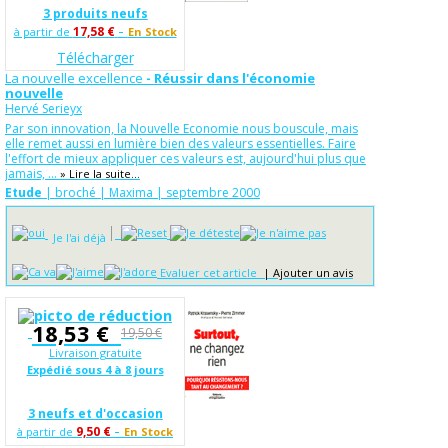
3 produits neufs
-
17,58 €
à partir de
En Stock
Télécharger
La nouvelle excellence
- Réussir dans l'économie
nouvelle
Hervé Serieyx
Par son innovation, la Nouvelle Economie nous bouscule, mais
elle remet aussi en lumière bien des valeurs essentielles. Faire
l'effort de mieux appliquer ces valeurs est, aujourd'hui plus que
jamais, ...
» Lire la suite...
Etude
| broché | Maxima | septembre 2000
Je l'ai déjà
Evaluer cet article
|
Ajouter un avis
18,53 €
19,50 €
Livraison gratuite
Expédié sous 4 à 8 jours
3 neufs et d'occasion
-
9,50 €
à partir de
En Stock