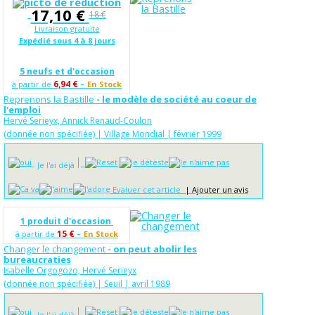
17,10 €
18 €
Livraison gratuite
Expédié sous 4 à 8 jours
5 neufs et d'occasion
-
6,94 €
à partir de
En Stock
Reprenons la Bastille
- le modèle de société au coeur de
l'emploi
Hervé Serieyx, Annick Renaud-Coulon
(donnée non spécifiée) | Village Mondial | février 1999
Je l'ai déjà
Evaluer cet article
|
Ajouter un avis
1 produit d'occasion
-
15 €
à partir de
En Stock
Changer le changement
- on peut abolir les
bureaucraties
Isabelle Orgogozo, Hervé Serieyx
(donnée non spécifiée) | Seuil | avril 1989
Je l'ai déjà