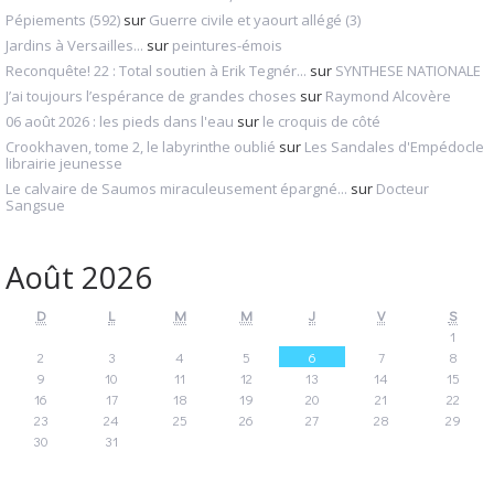
Pépiements (592)
sur
Guerre civile et yaourt allégé (3)
Jardins à Versailles...
sur
peintures-émois
Reconquête! 22 : Total soutien à Erik Tegnér...
sur
SYNTHESE NATIONALE
J’ai toujours l’espérance de grandes choses
sur
Raymond Alcovère
06 août 2026 : les pieds dans l'eau
sur
le croquis de côté
Crookhaven, tome 2, le labyrinthe oublié
sur
Les Sandales d'Empédocle
librairie jeunesse
Le calvaire de Saumos miraculeusement épargné...
sur
Docteur
Sangsue
Août 2026
D
L
M
M
J
V
S
1
2
3
4
5
6
7
8
9
10
11
12
13
14
15
16
17
18
19
20
21
22
23
24
25
26
27
28
29
30
31