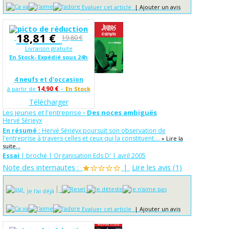
Evaluer cet article
|
Ajouter un avis
18,81 €
19,80 €
Livraison gratuite
En Stock- Expédié sous 24h
4 neufs et d'occasion
-
14,90 €
à partir de
En Stock
Télécharger
Les jeunes et l'entreprise
- Des noces ambiguës
Hervé Sérieyx
En résumé :
Hervé Sérieyx poursuit son observation de
l'entreprise à travers celles et ceux qui la constituent....
» Lire la
suite...
Essai
| broché | Organisation Eds D' | avril 2005
Note des internautes :
|
Lire les avis (1)
Je l'ai déjà
Evaluer cet article
|
Ajouter un avis