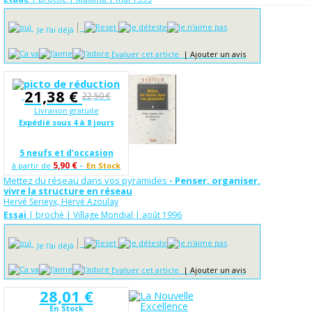
Je l'ai déjà
Evaluer cet article
|
Ajouter un avis
21,38 €
22,50 €
Livraison gratuite
Expédié sous 4 à 8 jours
5 neufs et d'occasion
-
5,90 €
à partir de
En Stock
Mettez du réseau dans vos pyramides
- Penser, organiser,
vivre la structure en réseau
Hervé Serieyx, Hervé Azoulay
Essai
| broché | Village Mondial | août 1996
Je l'ai déjà
Evaluer cet article
|
Ajouter un avis
28,01 €
En Stock