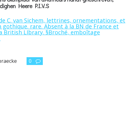
dighen Heere P.I.V.S
 de C. van Sichem, lettrines, ornementations, et
gothique. rare. Absent à la BN de France et
a British LIbrary. §Broché, emboîtage
.
praecke
0