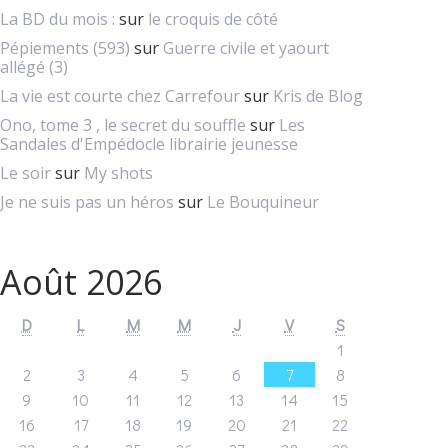
La BD du mois :
sur
le croquis de côté
Pépiements (593)
sur
Guerre civile et yaourt
allégé (3)
La vie est courte chez Carrefour
sur
Kris de Blog
Ono, tome 3 , le secret du souffle
sur
Les
Sandales d'Empédocle librairie jeunesse
Le soir
sur
My shots
Je ne suis pas un héros
sur
Le Bouquineur
Août 2026
D
L
M
M
J
V
S
1
2
3
4
5
6
7
8
9
10
11
12
13
14
15
16
17
18
19
20
21
22