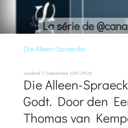
La série de @cana
Die Alleen-Spraecke
vendredi 17
septembre 2010
21h38
Die Alleen-Spraeck
Godt. Door den Ee
Thomas van Kempe