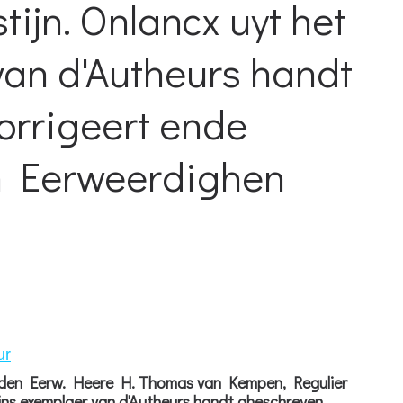
ijn. Onlancx uyt het
van d'Autheurs handt
orrigeert ende
en Eerweerdighen
ur
r den Eerw. Heere H. Thomas van Kempen, Regulier
ijns exemplaer van d'Autheurs handt gheschreven,