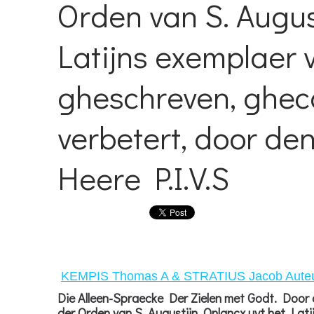
Orden van S. August
Latijns exemplaer 
gheschreven, ghec
verbetert, door d
Heere P.I.V.S
KEMPIS Thomas A & STRATIUS Jacob Aute
Die Alleen-Spraecke Der Zielen met Godt. Doo
der Orden van S. Augustijn. Onlancx uyt het Lat