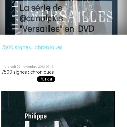
La série de
@canalplus
"Versailles" en DVD
7500 signes : chroniques
mercredi 03
novembre 2010
07h51
7500 signes : chroniques