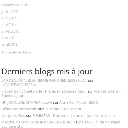
novembre 2015
juillet 2014
juin 2014
mai 2014
juillet 2013
mai 2013
avril 2013
Toutes les archives
Derniers blogs mis à jour
LA ROYAUTÉ ? L'IDÉE NEUVE POUR REDRESSER LA...
sur
LAFAUTEAROUSSEAU
7 août. Saint Gaëtan de Thiène, fondateurs des...
sur
Vie des Saints -
Saint du jour
UN JOUR, UNE CITATION (cxxv)
sur
Alain Van Praet - BLOG
Délice de cathédrale
sur
La senteur de l'esprit
Les Jours Gris
sur
FUMIGÈNE - Derrière l'écran de fumée, la réalité
Marché du Croc' Local le 07.08.2026 à Boult
sur
L'AN VERT de Vouziers :
écologie et...