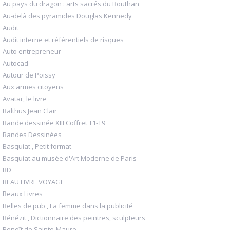
Au pays du dragon : arts sacrés du Bouthan
Au-delà des pyramides Douglas Kennedy
Audit
Audit interne et référentiels de risques
Auto entrepreneur
Autocad
Autour de Poissy
Aux armes citoyens
Avatar, le livre
Balthus Jean Clair
Bande dessinée XIII Coffret T1-T9
Bandes Dessinées
Basquiat , Petit format
Basquiat au musée d'Art Moderne de Paris
BD
BEAU LIVRE VOYAGE
Beaux Livres
Belles de pub , La femme dans la publicité
Bénézit , Dictionnaire des peintres, sculpteurs
Benoît de Sainte-Maure