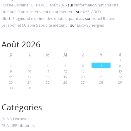
Russie-Ukraine : Bilan du 5 août 2026
sur
l'information nationaliste
Humour. France Inter vient de présenter...
sur
XYZ, ABCD
Ulrich Siegmund exprime des doutes quant à...
sur
Lionel Baland
Le Japon et l’Arabie Saoudite mettent...
sur
Euro-Synergies
Août 2026
D
L
M
M
J
V
S
1
2
3
4
5
6
7
8
9
10
11
12
13
14
15
16
17
18
19
20
21
22
23
24
25
26
27
28
29
30
31
Catégories
01 AIN Librairies
03 ALLIER Librairies