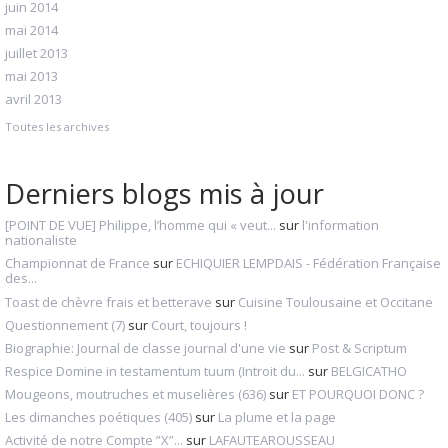
juin 2014
mai 2014
juillet 2013
mai 2013
avril 2013
Toutes les archives
Derniers blogs mis à jour
[POINT DE VUE] Philippe, l’homme qui « veut...
sur
l'information
nationaliste
Championnat de France
sur
ECHIQUIER LEMPDAIS - Fédération Française
des...
Toast de chèvre frais et betterave
sur
Cuisine Toulousaine et Occitane
Questionnement (7)
sur
Court, toujours !
Biographie: Journal de classe journal d'une vie
sur
Post & Scriptum
Respice Domine in testamentum tuum (Introit du...
sur
BELGICATHO
Mougeons, moutruches et muselières (636)
sur
ET POURQUOI DONC ?
Les dimanches poétiques (405)
sur
La plume et la page
Activité de notre Compte ”X”...
sur
LAFAUTEAROUSSEAU