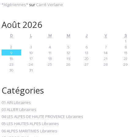
*Algériennes*
sur
Carré Verlaine
Août 2026
D
L
M
M
J
V
S
1
2
3
4
5
6
7
8
9
10
11
12
13
14
15
16
17
18
19
20
21
22
23
24
25
26
27
28
29
30
31
Catégories
01 AIN Librairies
03 ALLIER Librairies
04 LES ALPES DE HAUTE PROVENCE Librairies
05 LES HAUTES ALPES Librairies
06 ALPES MARITIMES Librairies