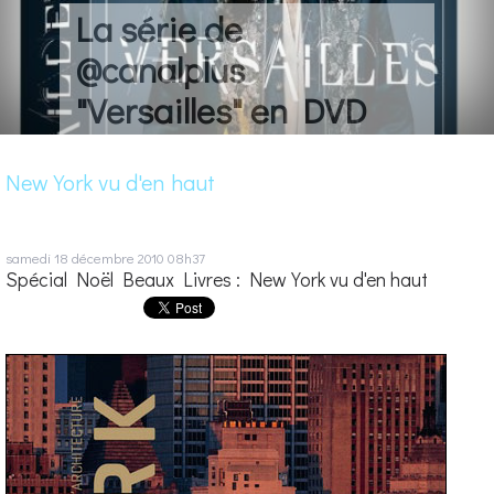
La série de
@canalplus
"Versailles" en DVD
New York vu d'en haut
samedi 18
décembre 2010
08h37
Spécial Noël Beaux Livres : New York vu d'en haut