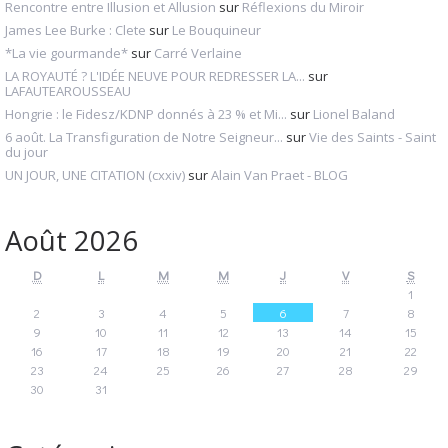
Rencontre entre Illusion et Allusion
sur
Réflexions du Miroir
James Lee Burke : Clete
sur
Le Bouquineur
*La vie gourmande*
sur
Carré Verlaine
LA ROYAUTÉ ? L'IDÉE NEUVE POUR REDRESSER LA...
sur
LAFAUTEAROUSSEAU
Hongrie : le Fidesz/KDNP donnés à 23 % et Mi...
sur
Lionel Baland
6 août. La Transfiguration de Notre Seigneur...
sur
Vie des Saints - Saint
du jour
UN JOUR, UNE CITATION (cxxiv)
sur
Alain Van Praet - BLOG
Août 2026
D
L
M
M
J
V
S
1
2
3
4
5
6
7
8
9
10
11
12
13
14
15
16
17
18
19
20
21
22
23
24
25
26
27
28
29
30
31