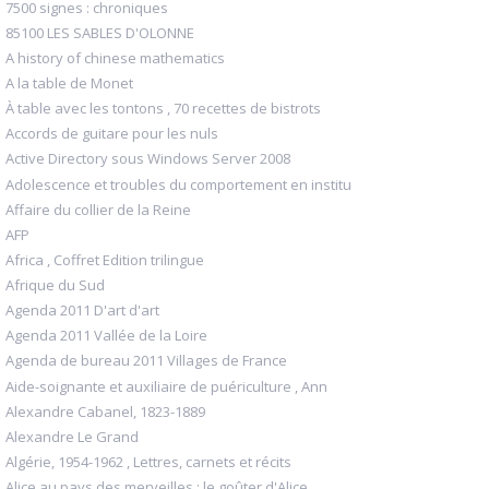
7500 signes : chroniques
85100 LES SABLES D'OLONNE
A history of chinese mathematics
A la table de Monet
À table avec les tontons , 70 recettes de bistrots
Accords de guitare pour les nuls
Active Directory sous Windows Server 2008
Adolescence et troubles du comportement en institu
Affaire du collier de la Reine
AFP
Africa , Coffret Edition trilingue
Afrique du Sud
Agenda 2011 D'art d'art
Agenda 2011 Vallée de la Loire
Agenda de bureau 2011 Villages de France
Aide-soignante et auxiliaire de puériculture , Ann
Alexandre Cabanel, 1823-1889
Alexandre Le Grand
Algérie, 1954-1962 , Lettres, carnets et récits
Alice au pays des merveilles : le goûter d'Alice