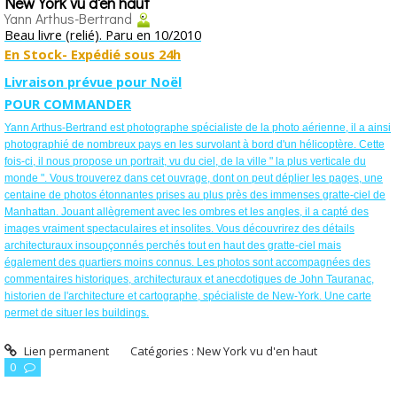
New York vu d'en haut
Yann Arthus-Bertrand
Beau livre (relié). Paru en 10/2010
En Stock- Expédié sous 24h
Livraison prévue pour Noël
POUR COMMANDER
Yann Arthus-Bertrand est photographe spécialiste de la photo aérienne, il a ainsi
photographié de nombreux pays en les survolant à bord d'un hélicoptère. Cette
fois-ci, il nous propose un portrait, vu du ciel, de la ville " la plus verticale du
monde ". Vous trouverez dans cet ouvrage, dont on peut déplier les pages, une
centaine de photos étonnantes prises au plus près des immenses gratte-ciel de
Manhattan. Jouant allègrement avec les ombres et les angles, il a capté des
images vraiment spectaculaires et insolites. Vous découvrirez des détails
architecturaux insoupçonnés perchés tout en haut des gratte-ciel mais
également des quartiers moins connus. Les photos sont accompagnées des
commentaires historiques, architecturaux et anecdotiques de John Tauranac,
historien de l'architecture et cartographe, spécialiste de New-York. Une carte
permet de situer les buildings.
Lien permanent
Catégories :
New York vu d'en haut
0