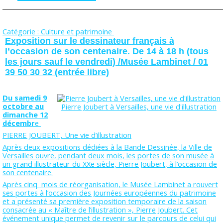
Catégorie : Culture et patrimoine
Exposition sur le dessinateur français à
l’occasion de son centenaire. De 14 à 18 h (tous
les jours sauf le vendredi) /Musée Lambinet / 01
39 50 30 32 (entrée libre)
Du samedi 9
octobre au
Pierre Joubert à Versailles, une vie d'illustration
dimanche 12
décembr
e
PIERRE JOUBERT, Une vie d’illustration
Après deux expositions dédiées à la Bande Dessinée, la Ville de
Versailles ouvre, pendant deux mois, les portes de son musée à
un grand illustrateur du XXe siècle, Pierre Joubert, à l’occasion de
son centenaire.
Après cinq mois de réorganisation, le Musée Lambinet a rouvert
ses portes à l’occasion des Journées européennes du patrimoine
et a présenté sa première exposition temporaire de la saison
consacrée au « Maître de l’illustration », Pierre Joubert. Cet
événement unique permet de revenir sur le parcours de celui qui