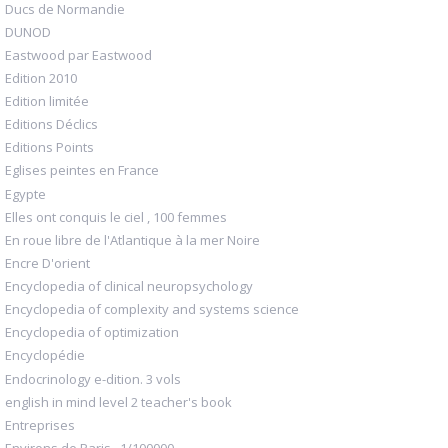
Ducs de Normandie
DUNOD
Eastwood par Eastwood
Edition 2010
Edition limitée
Editions Déclics
Editions Points
Eglises peintes en France
Egypte
Elles ont conquis le ciel , 100 femmes
En roue libre de l'Atlantique à la mer Noire
Encre D'orient
Encyclopedia of clinical neuropsychology
Encyclopedia of complexity and systems science
Encyclopedia of optimization
Encyclopédie
Endocrinology e-dition. 3 vols
english in mind level 2 teacher's book
Entreprises
Environs de Paris , 1/100000