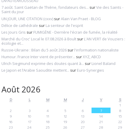
LAFAUTEAROUSSEAU
7 août. Saint Gaëtan de Thiène, fondateurs des...
sur
Vie des Saints -
Saint du jour
UN JOUR, UNE CITATION (cxxv)
sur
Alain Van Praet - BLOG
Délice de cathédrale
sur
La senteur de l'esprit
Les Jours Gris
sur
FUMIGÈNE - Derrière l'écran de fumée, la réalité
Marché du Croc' Local le 07.08.2026 à Boult
sur
L'AN VERT de Vouziers :
écologie et...
Russie-Ukraine : Bilan du 5 août 2026
sur
l'information nationaliste
Humour. France Inter vient de présenter...
sur
XYZ, ABCD
Ulrich Siegmund exprime des doutes quant à...
sur
Lionel Baland
Le Japon et l’Arabie Saoudite mettent...
sur
Euro-Synergies
Août 2026
D
L
M
M
J
V
S
1
2
3
4
5
6
7
8
9
10
11
12
13
14
15
16
17
18
19
20
21
22
23
24
25
26
27
28
29