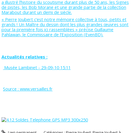
a illustré l’histoire du scoutisme durant plus de 50 ans, les Signes
de pistes, les Bob Morane et une grande partie de la collection
Marabout durant un demi de siècle.
« Pierre Joubert c’est notre mémoire collective à tous, petits et
grands ! Un Maître du dessin dont les plus grandes œuvres sont
pour la première fois ici rassemblées » précise Guillaume
Pahlawan, le Commissaire de l’Exposition (EvenBD).
Actualités relatives :
Musée Lambinet
- 29-09-10 15:11
Source : www.versailles.fr
Lien permanent
Catégories :
Pierre Joubert
,
Pierre Joubert à