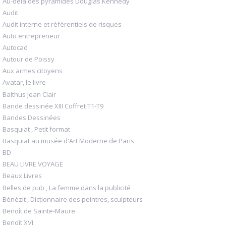
Au-delà des pyramides Douglas Kennedy
Audit
Audit interne et référentiels de risques
Auto entrepreneur
Autocad
Autour de Poissy
Aux armes citoyens
Avatar, le livre
Balthus Jean Clair
Bande dessinée XIII Coffret T1-T9
Bandes Dessinées
Basquiat , Petit format
Basquiat au musée d'Art Moderne de Paris
BD
BEAU LIVRE VOYAGE
Beaux Livres
Belles de pub , La femme dans la publicité
Bénézit , Dictionnaire des peintres, sculpteurs
Benoît de Sainte-Maure
Benoît XVI