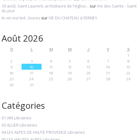
10 août. Saint Laurent, archidiacre de l'église...
sur
Vie des Saints - Saint
du jour
le vin est tiré , buvez
sur
VIE DU CHATEAU à FERNEY
Août 2026
D
L
M
M
J
V
S
1
2
3
4
5
6
7
8
9
10
11
12
13
14
15
16
17
18
19
20
21
22
23
24
25
26
27
28
29
30
31
Catégories
01 AIN Librairies
03 ALLIER Librairies
04 LES ALPES DE HAUTE PROVENCE Librairies
05 LES HAUTES ALPES Librairies