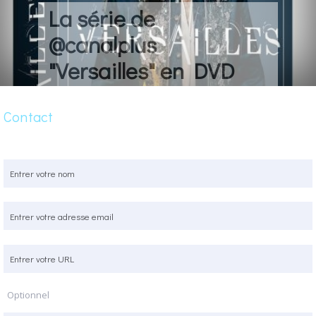
La série de
@canalplus
"Versailles" en DVD
Contact
Optionnel