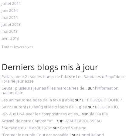
juillet 2014
juin 2014
mai 2014
juillet 2013
mai 2013
avril 2013
Toutes les archives
Derniers blogs mis à jour
Pallas, tome 2 : sur les flancs de l’Ida
sur
Les Sandales d'Empédocle
librairie jeunesse
Ceuta : plusieurs jeunes filles marocaines de...
sur
l'information
nationaliste
Les animaux malades de la taxe (Fable)
sur
ET POURQUOI DONC ?
Saint Laurent (10 août) et les trésors de l'Eglise
sur
BELGICATHO
-62- Aux USA avec les compositrices et les...
sur
Bla Bla Bla
Activité de notre Compte ”X”...
sur
LAFAUTEAROUSSEAU
*Semaine du 10 Août 2026*
sur
Carré Verlaine
”Écouter le peuple. Tout est possible.”
sur
Lionel Baland