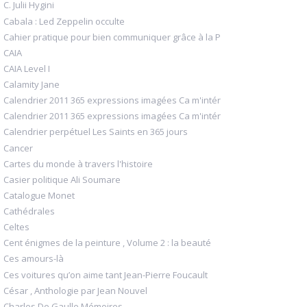
C. Julii Hygini
Cabala : Led Zeppelin occulte
Cahier pratique pour bien communiquer grâce à la P
CAIA
CAIA Level I
Calamity Jane
Calendrier 2011 365 expressions imagées Ca m'intér
Calendrier 2011 365 expressions imagées Ca m'intér
Calendrier perpétuel Les Saints en 365 jours
Cancer
Cartes du monde à travers l'histoire
Casier politique Ali Soumare
Catalogue Monet
Cathédrales
Celtes
Cent énigmes de la peinture , Volume 2 : la beauté
Ces amours-là
Ces voitures qu’on aime tant Jean-Pierre Foucault
César , Anthologie par Jean Nouvel
Charles De Gaulle Mémoires