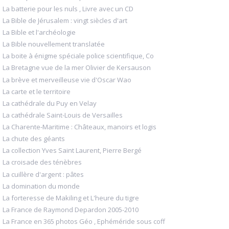
La batterie pour les nuls , Livre avec un CD
La Bible de Jérusalem : vingt siècles d'art
La Bible et l'archéologie
La Bible nouvellement translatée
La boite à énigme spéciale police scientifique, Co
La Bretagne vue de la mer Olivier de Kersauson
La brève et merveilleuse vie d'Oscar Wao
La carte et le territoire
La cathédrale du Puy en Velay
La cathédrale Saint-Louis de Versailles
La Charente-Maritime : Châteaux, manoirs et logis
La chute des géants
La collection Yves Saint Laurent, Pierre Bergé
La croisade des ténèbres
La cuillère d'argent : pâtes
La domination du monde
La forteresse de Makiling et L'heure du tigre
La France de Raymond Depardon 2005-2010
La France en 365 photos Géo , Ephéméride sous coff