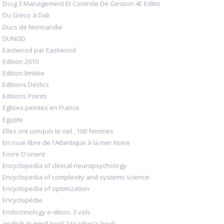
Dscg 3 Management Et Controle De Gestion 4E Editio
Du Greco à Dali
Ducs de Normandie
DUNOD
Eastwood par Eastwood
Edition 2010
Edition limitée
Editions Déclics
Editions Points
Eglises peintes en France
Egypte
Elles ont conquis le ciel , 100 femmes
En roue libre de l'Atlantique à la mer Noire
Encre D'orient
Encyclopedia of clinical neuropsychology
Encyclopedia of complexity and systems science
Encyclopedia of optimization
Encyclopédie
Endocrinology e-dition. 3 vols
english in mind level 2 teacher's book