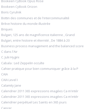
Bookeen CyBook Opus Rose
Bookeen CyBook Orizon
Boris Cyrulnik
Bottin des communes et de l'intercommunalité
Brève histoire du monde illustrée
Briques
Bulgari, 125 ans de magnificence italienne , Grand
Bulgari, entre histoire et éternité , De 1884 à 20
Business process management and the balanced score
C dans l'Air
C. Julii Hygini
Cabala : Led Zeppelin occulte
Cahier pratique pour bien communiquer grâce à la P
CAIA
CAIA Level I
Calamity Jane
Calendrier 2011 365 expressions imagées Ca m'intér
Calendrier 2011 365 expressions imagées Ca m'intér
Calendrier perpétuel Les Saints en 365 jours
Cancer