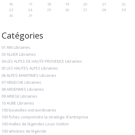
16
17
18
19
20
21
22
23
24
25
26
27
28
29
30
31
Catégories
01 AIN Librairies
03 ALLIER Librairies
04 LES ALPES DE HAUTE PROVENCE Librairies
05 LES HAUTES ALPES Librairies
06 ALPES MARITIMES Librairies
07 ARDECHE Librairies
08 ARDENNES Librairies
09 ARIEGE Librairies
10 AUBE Librairies
100 bouteilles extraordinaires
100 fiches comprendre la stratégie d'entreprise
100 malles de légendes Louis Vuitton
100 whiskies de légende