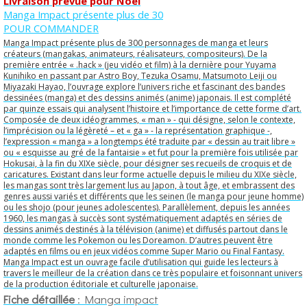
Livraison prévue pour Noël
Manga Impact présente plus de 30
POUR COMMANDER
Manga Impact présente plus de 300 personnages de manga et leurs
créateurs (mangakas, animateurs, réalisateurs, compositeurs). De la
première entrée « .hack » (jeu vidéo et film) à la dernière pour Yuyama
Kunihiko en passant par Astro Boy, Tezuka Osamu, Matsumoto Leiji ou
Miyazaki Hayao, l’ouvrage explore l’univers riche et fascinant des bandes
dessinées (manga) et des dessins animés (anime) japonais. Il est complété
par quinze essais qui analysent l’histoire et l’importance de cette forme d’art.
Composée de deux idéogrammes, « man » - qui désigne, selon le contexte,
l’imprécision ou la légèreté – et « ga » - la représentation graphique -,
l’expression « manga » a longtemps été traduite par « dessin au trait libre »
ou « esquisse au gré de la fantaisie » et fut pour la première fois utilisée par
Hokusai, à la fin du XIXe siècle, pour désigner ses recueils de croquis et de
caricatures. Existant dans leur forme actuelle depuis le milieu du XIXe siècle,
les mangas sont très largement lus au Japon, à tout âge, et embrassent des
genres aussi variés et différents que les seinen (le manga pour jeune homme)
ou les shojo (pour jeunes adolescentes). Parallèlement, depuis les années
1960, les mangas à succès sont systématiquement adaptés en séries de
dessins animés destinés à la télévision (anime) et diffusés partout dans le
monde comme les Pokemon ou les Doreamon. D’autres peuvent être
adaptés en films ou en jeux vidéos comme Super Mario ou Final Fantasy.
Manga Impact est un ouvrage facile d’utilisation qui guide les lecteurs à
travers le meilleur de la création dans ce très populaire et foisonnant univers
de la production éditoriale et culturelle japonaise.
Fiche détaillée
: Manga impact