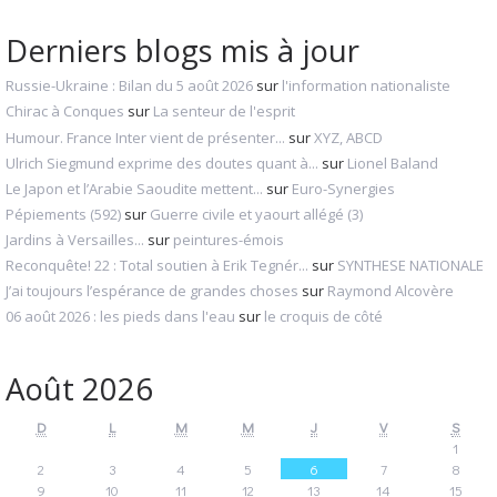
Derniers blogs mis à jour
Russie-Ukraine : Bilan du 5 août 2026
sur
l'information nationaliste
Chirac à Conques
sur
La senteur de l'esprit
Humour. France Inter vient de présenter...
sur
XYZ, ABCD
Ulrich Siegmund exprime des doutes quant à...
sur
Lionel Baland
Le Japon et l’Arabie Saoudite mettent...
sur
Euro-Synergies
Pépiements (592)
sur
Guerre civile et yaourt allégé (3)
Jardins à Versailles...
sur
peintures-émois
Reconquête! 22 : Total soutien à Erik Tegnér...
sur
SYNTHESE NATIONALE
J’ai toujours l’espérance de grandes choses
sur
Raymond Alcovère
06 août 2026 : les pieds dans l'eau
sur
le croquis de côté
Août 2026
D
L
M
M
J
V
S
1
2
3
4
5
6
7
8
9
10
11
12
13
14
15