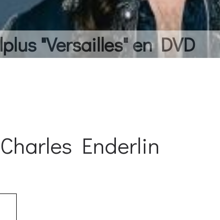
lplus "Versailles" en DVD
 Charles Enderlin