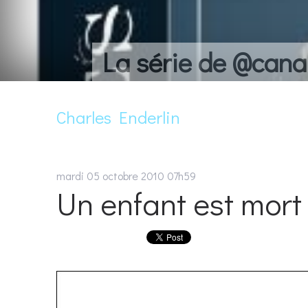
La série de @cana
Charles Enderlin
mardi 05
octobre 2010
07h59
Un enfant est mort