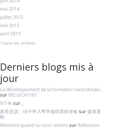
juin 2014
mai 2014
juillet 2013
mai 2013
avril 2013
Toutes les archives
Derniers blogs mis à
jour
Le développement de la formation sacerdotale...
sur
BELGICATHO
9/14e
sur
;_
家長必讀：IB中學入學準備與選校攻略
sur
健康運
動
Mémoire quand tu nous retiens
sur
Réflexions