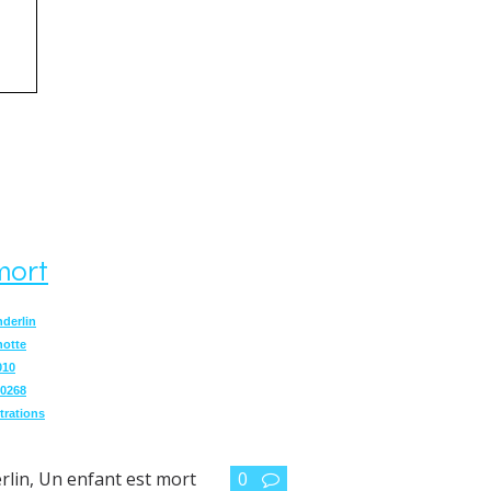
mort
nderlin
otte
010
0268
strations
rlin
,
Un enfant est mort
0