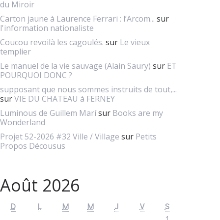
du Miroir
Carton jaune à Laurence Ferrari : l’Arcom...
sur
l'information nationaliste
Coucou revoilà les cagoulés.
sur
Le vieux
templier
Le manuel de la vie sauvage (Alain Saury)
sur
ET
POURQUOI DONC ?
supposant que nous sommes instruits de tout,...
sur
VIE DU CHATEAU à FERNEY
Luminous de Guillem Marí
sur
Books are my
Wonderland
Projet 52-2026 #32 Ville / Village
sur
Petits
Propos Décousus
Août 2026
D
L
M
M
J
V
S
1