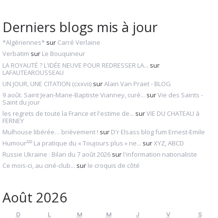
Derniers blogs mis à jour
*Algériennes*
sur
Carré Verlaine
Verbatim
sur
Le Bouquineur
LA ROYAUTÉ ? L'IDÉE NEUVE POUR REDRESSER LA...
sur
LAFAUTEAROUSSEAU
UN JOUR, UNE CITATION (cxxvii)
sur
Alain Van Praet - BLOG
9 août. Saint Jean-Marie-Baptiste Vianney, curé...
sur
Vie des Saints -
Saint du jour
les regrets de toute la France et l'estime de...
sur
VIE DU CHATEAU à
FERNEY
Mulhouse libérée… brièvement !
sur
D'r Elsass blog fum Ernest-Emile
Humour²²² La pratique du « Toujours plus » ne...
sur
XYZ, ABCD
Russie Ukraine : Bilan du 7 août 2026
sur
l'information nationaliste
Ce mois-ci, au ciné-club...
sur
le croquis de côté
Août 2026
D
L
M
M
J
V
S