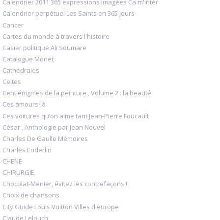
Calendrier 2011 365 expressions imagées Ca m'intér
Calendrier perpétuel Les Saints en 365 jours
Cancer
Cartes du monde à travers l'histoire
Casier politique Ali Soumare
Catalogue Monet
Cathédrales
Celtes
Cent énigmes de la peinture , Volume 2 : la beauté
Ces amours-là
Ces voitures qu’on aime tant Jean-Pierre Foucault
César , Anthologie par Jean Nouvel
Charles De Gaulle Mémoires
Charles Enderlin
CHENE
CHIRURGIE
Chocolat-Menier, évitez les contrefaçons !
Choix de chansons
City Guide Louis Vuitton Villes d'europe
Claude Lelouch