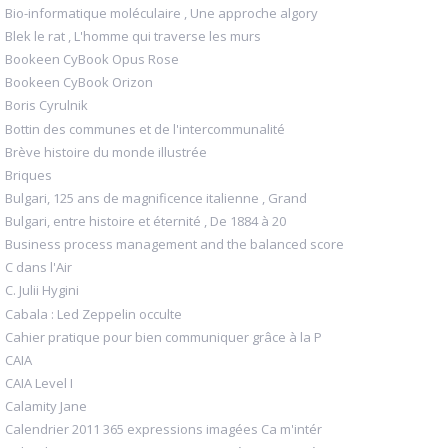
Bio-informatique moléculaire , Une approche algory
Blek le rat , L'homme qui traverse les murs
Bookeen CyBook Opus Rose
Bookeen CyBook Orizon
Boris Cyrulnik
Bottin des communes et de l'intercommunalité
Brève histoire du monde illustrée
Briques
Bulgari, 125 ans de magnificence italienne , Grand
Bulgari, entre histoire et éternité , De 1884 à 20
Business process management and the balanced score
C dans l'Air
C. Julii Hygini
Cabala : Led Zeppelin occulte
Cahier pratique pour bien communiquer grâce à la P
CAIA
CAIA Level I
Calamity Jane
Calendrier 2011 365 expressions imagées Ca m'intér