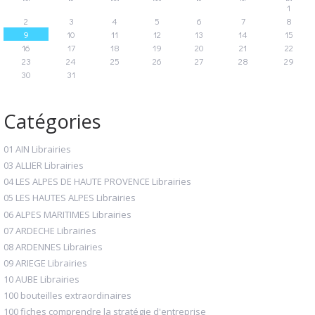
1
2
3
4
5
6
7
8
9
10
11
12
13
14
15
16
17
18
19
20
21
22
23
24
25
26
27
28
29
30
31
Catégories
01 AIN Librairies
03 ALLIER Librairies
04 LES ALPES DE HAUTE PROVENCE Librairies
05 LES HAUTES ALPES Librairies
06 ALPES MARITIMES Librairies
07 ARDECHE Librairies
08 ARDENNES Librairies
09 ARIEGE Librairies
10 AUBE Librairies
100 bouteilles extraordinaires
100 fiches comprendre la stratégie d'entreprise