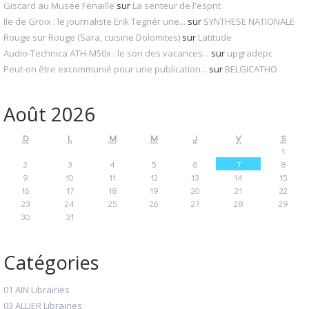
Giscard au Musée Fenaille
sur
La senteur de l'esprit
Ile de Groix : le journaliste Erik Tegnér une...
sur
SYNTHESE NATIONALE
Rouge sur Rouge (Sara, cuisine Dolomites)
sur
Latitude
Audio‑Technica ATH‑M50x : le son des vacances...
sur
upgradepc
Peut-on être excommunié pour une publication...
sur
BELGICATHO
Août 2026
D
L
M
M
J
V
S
1
2
3
4
5
6
7
8
9
10
11
12
13
14
15
16
17
18
19
20
21
22
23
24
25
26
27
28
29
30
31
Catégories
01 AIN Librairies
03 ALLIER Librairies