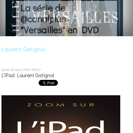
La série de
@canalplus
"Versailles" en DVD
Laurent Gatignol
jeudi 26
août 2010
19h27
L'iPad Laurent Gatignol