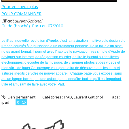
Pour en savoir plus
POUR COMMANDER
L'iPad
Laurent Gatignol
Guide (broché). Paru en 07/2010
Le iPad, nouvelle révolution d'Apple, c’est la navigation intuitive et le design d’un
iPhone couplés à la puissance d’un ordinateur portable. De la taille d'un bloc-
notes grand format, il permet avec l'habituelle navigation très simple d'Apple de
naviguer sur internet, de rédiger son courrier, de lire le journal ou des livres
électroniques, d’écouter de la musique, de visionner photos et des vidéos et
bien sûr... de jouer.Cet ouvrage vous permettra de découvrir tous les trucs et
astuces inédits de votre de nouvel appareil. Chaque page vous expose, sans
aucun jargon tachnique, une astuce pour connaître tout ce qu’il est important,
utile et amusant de faire avec votre iPad.
Lien permanent
Catégories :
IPAD
,
Laurent Gatignol
Tags :
ipad
0