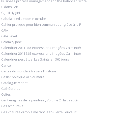
Business process management and the balanced score
C dans l'Air
C. Julii Hygini
Cabala : Led Zeppelin occulte
Cahier pratique pour bien communiquer grâce à la P
CAIA
CAIA Level I
Calamity Jane
Calendrier 2011 365 expressions imagées Ca m'intér
Calendrier 2011 365 expressions imagées Ca m'intér
Calendrier perpétuel Les Saints en 365 jours
Cancer
Cartes du monde à travers l'histoire
Casier politique Ali Soumare
Catalogue Monet
Cathédrales
Celtes
Cent énigmes de la peinture , Volume 2 : la beauté
Ces amours-là
Ces voitures qu’on aime tant Jean-Pierre Foucault