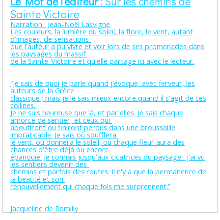
Le Mot de l'éditeur
: Sur les chemins de
Sainte Victoire
Narration : Jean-Noël Lasvigne
Les couleurs, la lumière du soleil, la flore, le vent, autant
d'images, de sensations
que l'auteur a pu vivre et voir lors de ses promenades dans
les paysages du massif
de la Sainte-Victoire et qu'elle partage ici avec le lecteur.
“Je sais de quoi je parle quand j'évoque, avec ferveur, les
auteurs de la Grèce
classique ; mais je le sais mieux encore quand il s'agit de ces
collines.
Je ne suis heureuse que là, et par elles. Je sais chaque
amorce de sentier, et ceux qui
aboutiront ou finiront perdus dans une broussaille
impraticable. Je sais où soufflera
le vent, où donnera le soleil, où chaque fleur aura des
chances d'être déjà ou encore
épanouie. Je connais jusqu'aux cicatrices du paysage : j'ai vu
les sentiers devenir des
chemins et parfois des routes. Il n'y a que la permanence de
la beauté et son
renouvellement qui chaque fois me surprennent.”
Jacqueline de Romilly