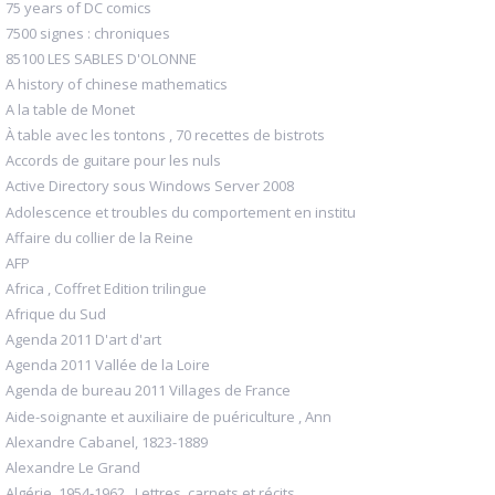
75 years of DC comics
7500 signes : chroniques
85100 LES SABLES D'OLONNE
A history of chinese mathematics
A la table de Monet
À table avec les tontons , 70 recettes de bistrots
Accords de guitare pour les nuls
Active Directory sous Windows Server 2008
Adolescence et troubles du comportement en institu
Affaire du collier de la Reine
AFP
Africa , Coffret Edition trilingue
Afrique du Sud
Agenda 2011 D'art d'art
Agenda 2011 Vallée de la Loire
Agenda de bureau 2011 Villages de France
Aide-soignante et auxiliaire de puériculture , Ann
Alexandre Cabanel, 1823-1889
Alexandre Le Grand
Algérie, 1954-1962 , Lettres, carnets et récits