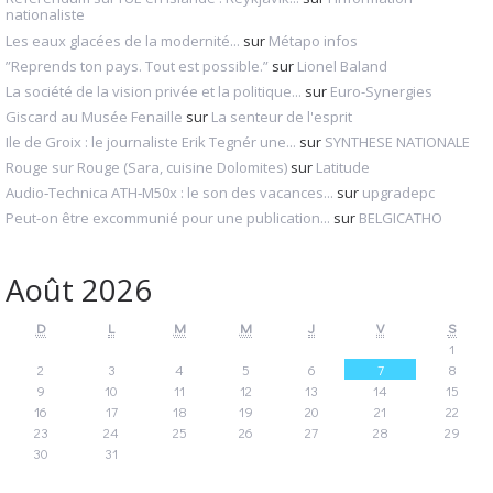
nationaliste
Les eaux glacées de la modernité...
sur
Métapo infos
”Reprends ton pays. Tout est possible.”
sur
Lionel Baland
La société de la vision privée et la politique...
sur
Euro-Synergies
Giscard au Musée Fenaille
sur
La senteur de l'esprit
Ile de Groix : le journaliste Erik Tegnér une...
sur
SYNTHESE NATIONALE
Rouge sur Rouge (Sara, cuisine Dolomites)
sur
Latitude
Audio‑Technica ATH‑M50x : le son des vacances...
sur
upgradepc
Peut-on être excommunié pour une publication...
sur
BELGICATHO
Août 2026
D
L
M
M
J
V
S
1
2
3
4
5
6
7
8
9
10
11
12
13
14
15
16
17
18
19
20
21
22
23
24
25
26
27
28
29
30
31