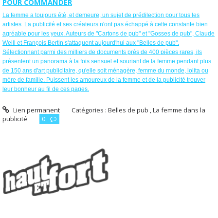
POUR COMMANDER
La femme a toujours été, et demeure, un sujet de prédilection pour tous les
artistes. La publicité et ses créateurs n'ont pas échappé à cette constante bien
agréable pour les yeux. Auteurs de "Cartons de pub" et "Gosses de pub", Claude
Weill et François Bertin s'attaquent aujourd'hui aux "Belles de pub".
Sélectionnant parmi des milliers de documents près de 400 pièces rares, ils
présentent un panorama à la fois sensuel et souriant de la femme pendant plus
de 150 ans d'art publicitaire, qu'elle soit ménagère, femme du monde, lolita ou
mère de famille. Puissent les amoureux de la femme et de la publicité trouver
leur bonheur au fil de ces pages.
Lien permanent
Catégories :
Belles de pub , La femme dans la
publicité
0