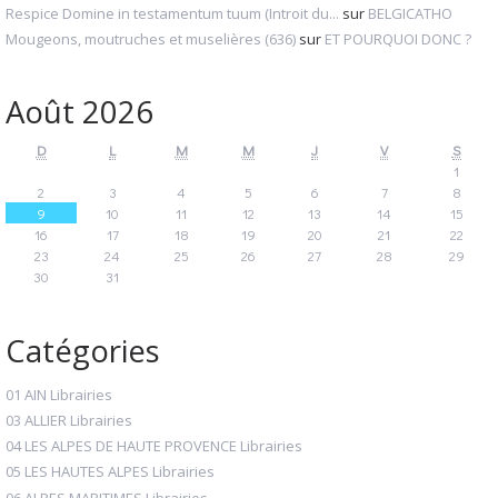
Respice Domine in testamentum tuum (Introit du...
sur
BELGICATHO
Mougeons, moutruches et muselières (636)
sur
ET POURQUOI DONC ?
Août 2026
D
L
M
M
J
V
S
1
2
3
4
5
6
7
8
9
10
11
12
13
14
15
16
17
18
19
20
21
22
23
24
25
26
27
28
29
30
31
Catégories
01 AIN Librairies
03 ALLIER Librairies
04 LES ALPES DE HAUTE PROVENCE Librairies
05 LES HAUTES ALPES Librairies
06 ALPES MARITIMES Librairies