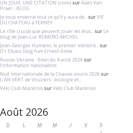
UN JOUR, UNE CITATION (cxxiv)
sur
Alain Van
Praet - BLOG
Je vous enverrai tout ce qu’il y aura de...
sur
VIE
DU CHATEAU à FERNEY
Le rôle crucial que peuvent jouer les élus...
sur
Le
blog de Jean-Luc ROMERO-MICHEL
Jean-Georges Humann, le premier ministre...
sur
D'r Elsass blog fum Ernest-Emile
Russie-Ukraine : Bilan du 4 août 2026
sur
l'information nationaliste
Nuit internationale de la Chauve-souris 2026
sur
L'AN VERT de Vouziers : écologie et...
Vélo Club Mazérois
sur
Vélo Club Mazèrois
Août 2026
D
L
M
M
J
V
S
1