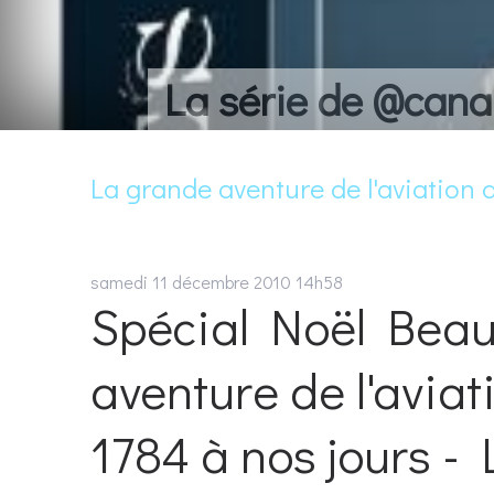
La série de @cana
La grande aventure de l'aviation 
samedi 11
décembre 2010
14h58
Spécial Noël Beau
aventure de l'aviat
1784 à nos jours -