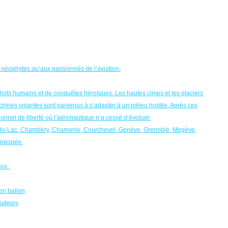
 néophytes qu’aux passionnés de l’aviation.
xploits humains et de conquêtes héroïques. Les hautes cimes et les glaciers
hines volantes sont parvenus à s’adapter à un milieu hostile. Après ces
onnel de liberté où l’aéronautique n’a cessé d’évoluer.
et-du-Lac, Chambéry, Chamonix, Courchevel, Genève, Grenoble, Megève,
e épopée.
os :
en ballon
iateurs