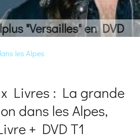
lplus "Versailles" en DVD
dans les Alpes
x Livres : La grande
ion dans les Alpes,
 Livre + DVD T1