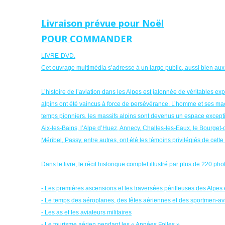
Livraison prévue pour Noël
POUR COMMANDER
LIVRE-DVD.
Cet ouvrage multimédia s’adresse à un large public, aussi bien aux
L’histoire de l’aviation dans les Alpes est jalonnée de véritables e
alpins ont été vaincus à force de persévérance. L’homme et ses mac
temps pionniers, les massifs alpins sont devenus un espace excepti
Aix-les-Bains, l’Alpe d’Huez, Annecy, Challes-les-Eaux, le Bourg
Méribel, Passy, entre autres, ont été les témoins privilégiés de cett
Dans le livre, le récit historique complet illustré par plus de 220 phot
- Les premières ascensions et les traversées périlleuses des Alpes 
- Le temps des aéroplanes, des fêtes aériennes et des sportmen-av
- Les as et les aviateurs militaires
- Le tourisme aérien pendant les « Années Folles »