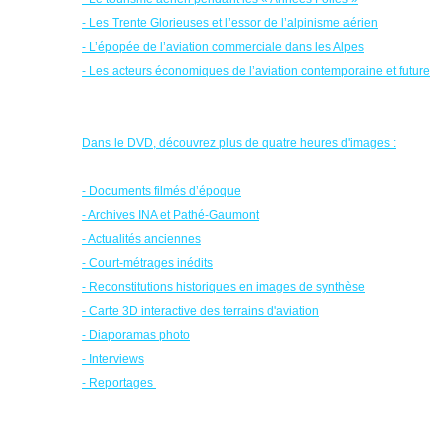
- Les Trente Glorieuses et l’essor de l’alpinisme aérien
- L’épopée de l’aviation commerciale dans les Alpes
- Les acteurs économiques de l’aviation contemporaine et future
Dans le DVD, découvrez plus de quatre heures d'images :
- Documents filmés d’époque
- Archives INA et Pathé-Gaumont
- Actualités anciennes
- Court-métrages inédits
- Reconstitutions historiques en images de synthèse
- Carte 3D interactive des terrains d'aviation
- Diaporamas photo
- Interviews
- Reportages