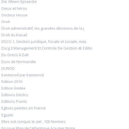
Die Alleen-Spraecke
Dieux et héros
Docteur House
Droit
Droit administratif, les grandes décisions de la j
Droit du travail
DSCG 1, Gestion juridique, fiscale et sociale, mas
Dscg 3 Management Et Controle De Gestion 4E Editio
Du Greco à Dali
Ducs de Normandie
DUNOD
Eastwood par Eastwood
Edition 2010
Edition limitée
Editions Déclics
Editions Points
Eglises peintes en France
Egypte
Elles ont conquis le ciel , 100 femmes
En roue libre de l'Atlantique à la mer Noire