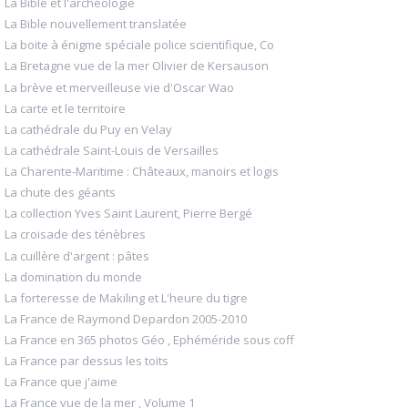
La Bible et l'archéologie
La Bible nouvellement translatée
La boite à énigme spéciale police scientifique, Co
La Bretagne vue de la mer Olivier de Kersauson
La brève et merveilleuse vie d'Oscar Wao
La carte et le territoire
La cathédrale du Puy en Velay
La cathédrale Saint-Louis de Versailles
La Charente-Maritime : Châteaux, manoirs et logis
La chute des géants
La collection Yves Saint Laurent, Pierre Bergé
La croisade des ténèbres
La cuillère d'argent : pâtes
La domination du monde
La forteresse de Makiling et L'heure du tigre
La France de Raymond Depardon 2005-2010
La France en 365 photos Géo , Ephéméride sous coff
La France par dessus les toits
La France que j'aime
La France vue de la mer , Volume 1