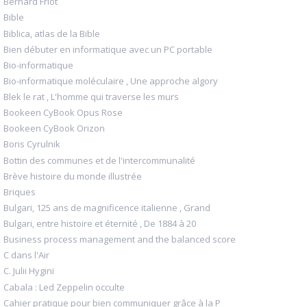
Bernard Friot
Bible
Biblica, atlas de la Bible
Bien débuter en informatique avec un PC portable
Bio-informatique
Bio-informatique moléculaire , Une approche algory
Blek le rat , L'homme qui traverse les murs
Bookeen CyBook Opus Rose
Bookeen CyBook Orizon
Boris Cyrulnik
Bottin des communes et de l'intercommunalité
Brève histoire du monde illustrée
Briques
Bulgari, 125 ans de magnificence italienne , Grand
Bulgari, entre histoire et éternité , De 1884 à 20
Business process management and the balanced score
C dans l'Air
C. Julii Hygini
Cabala : Led Zeppelin occulte
Cahier pratique pour bien communiquer grâce à la P