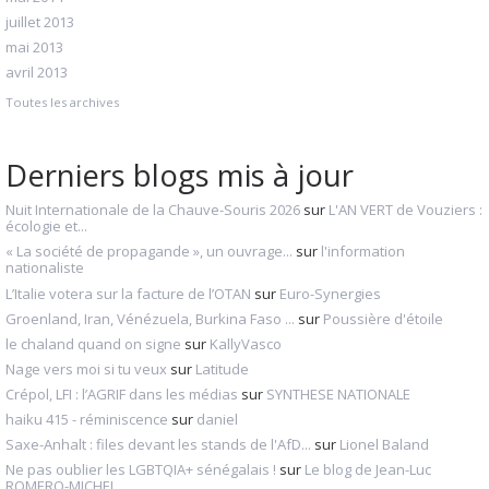
juillet 2013
mai 2013
avril 2013
Toutes les archives
Derniers blogs mis à jour
Nuit Internationale de la Chauve-Souris 2026
sur
L'AN VERT de Vouziers :
écologie et...
« La société de propagande », un ouvrage...
sur
l'information
nationaliste
L’Italie votera sur la facture de l’OTAN
sur
Euro-Synergies
Groenland, Iran, Vénézuela, Burkina Faso ...
sur
Poussière d'étoile
le chaland quand on signe
sur
KallyVasco
Nage vers moi si tu veux
sur
Latitude
Crépol, LFI : l’AGRIF dans les médias
sur
SYNTHESE NATIONALE
haiku 415 - réminiscence
sur
daniel
Saxe-Anhalt : files devant les stands de l'AfD...
sur
Lionel Baland
Ne pas oublier les LGBTQIA+ sénégalais !
sur
Le blog de Jean-Luc
ROMERO-MICHEL