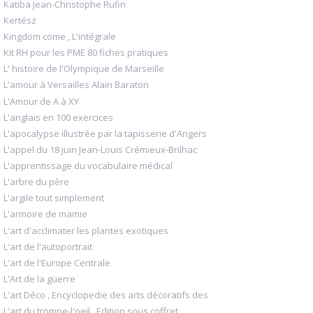
Katiba Jean-Christophe Rufin
Kertész
Kingdom come , L'intégrale
Kit RH pour les PME 80 fiches pratiques
L' histoire de l'Olympique de Marseille
L'amour à Versailles Alain Baraton
L'Amour de A à XY
L'anglais en 100 exercices
L'apocalypse illustrée par la tapisserie d'Angers
L'appel du 18 juin Jean-Louis Crémieux-Brilhac
L'apprentissage du vocabulaire médical
L'arbre du père
L'argile tout simplement
L'armoire de mamie
L'art d'acclimater les plantes exotiques
L'art de l'autoportrait
L'art de l'Europe Centrale
L'Art de la guerre
L'art Déco , Encyclopedie des arts décoratifs des
L'art du trompe-l'oeil , Edition sous coffret