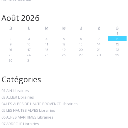
Août 2026
D
L
M
M
J
V
S
1
2
3
4
5
6
7
8
9
10
11
12
13
14
15
16
17
18
19
20
21
22
23
24
25
26
27
28
29
30
31
Catégories
01 AIN Librairies
03 ALLIER Librairies
04 LES ALPES DE HAUTE PROVENCE Librairies
05 LES HAUTES ALPES Librairies
06 ALPES MARITIMES Librairies
07 ARDECHE Librairies