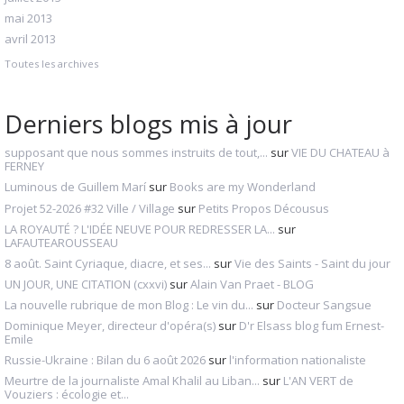
mai 2013
avril 2013
Toutes les archives
Derniers blogs mis à jour
supposant que nous sommes instruits de tout,...
sur
VIE DU CHATEAU à
FERNEY
Luminous de Guillem Marí
sur
Books are my Wonderland
Projet 52-2026 #32 Ville / Village
sur
Petits Propos Décousus
LA ROYAUTÉ ? L'IDÉE NEUVE POUR REDRESSER LA...
sur
LAFAUTEAROUSSEAU
8 août. Saint Cyriaque, diacre, et ses...
sur
Vie des Saints - Saint du jour
UN JOUR, UNE CITATION (cxxvi)
sur
Alain Van Praet - BLOG
La nouvelle rubrique de mon Blog : Le vin du...
sur
Docteur Sangsue
Dominique Meyer, directeur d'opéra(s)
sur
D'r Elsass blog fum Ernest-
Emile
Russie-Ukraine : Bilan du 6 août 2026
sur
l'information nationaliste
Meurtre de la journaliste Amal Khalil au Liban...
sur
L'AN VERT de
Vouziers : écologie et...