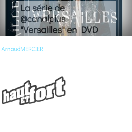
La série de
@canalplus
"Versailles" en DVD
ArnaudMERCIER