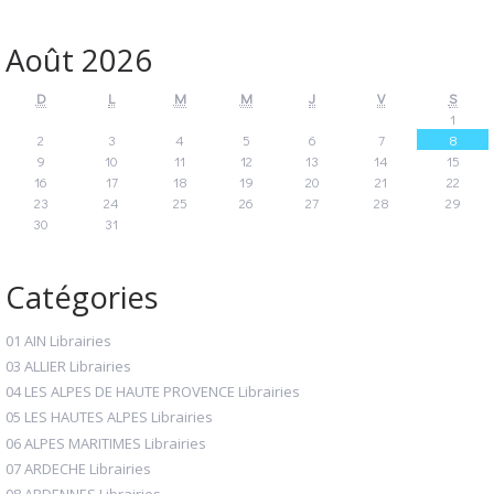
Août 2026
D
L
M
M
J
V
S
1
2
3
4
5
6
7
8
9
10
11
12
13
14
15
16
17
18
19
20
21
22
23
24
25
26
27
28
29
30
31
Catégories
01 AIN Librairies
03 ALLIER Librairies
04 LES ALPES DE HAUTE PROVENCE Librairies
05 LES HAUTES ALPES Librairies
06 ALPES MARITIMES Librairies
07 ARDECHE Librairies
08 ARDENNES Librairies