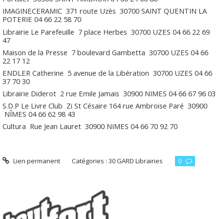
IMAGINECERAMIC
371 route Uzès
30700
SAINT QUENTIN LA
POTERIE
04 66 22 58 70
Librairie Le Parefeuille
7 place Herbes
30700
UZES
04 66 22 69
47
Maison de la Presse
7 boulevard Gambetta
30700
UZES
04 66
22 17 12
ENDLER Catherine
5 avenue de la Libération
30700
UZES
04 66
37 70 30
Librairie Diderot
2 rue Emile Jamais
30900
NIMES
04 66 67 96 03
S.D.P Le Livre Club
Zi St Césaire 164 rue Ambroise Paré
30900
NÎMES
04 66 62 98 43
Cultura
Rue Jean Lauret
30900
NIMES
04 66 70 92 70
Lien permanent
Catégories :
30 GARD Librairies
0