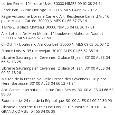
Lucien Pierre
154 route Uzès
30000
NIMES
09 62 08 24 41
Peter Pan
22 rue Horloge
30000
NIMES
04 66 67 70 12
Régie Autonome Librairie Carré d'Art
Résidence Carré d'Art 16
place Maison Carrée
30000
NIMES
04 66 67 78 14
Terre-2
8 place Château
30000
NIMES
04 66 36 17 01
Aux Lettres De Mon Moulin
12 boulevard Alphonse Daudet
30000
NIMES
04 66 67 21 58
CHOU
17 boulevard Am Courbet
30000
NIMES
09 63 02 03 12
France Loisirs
35 rue Avéjan
30100
ALES
04 66 52 85 14
Librairie Sauramps en Cévennes
2 place St Jean
30100
ALES
04
66 52 18 25
Librairie Sauramps en Cévennes
2 place St Jean
30100
ALES
04
66 52 18 26
Maison de la Presse Nouvelle Presse des Cévennes F
26 place
Henri Barbusse
30100
ALÈS
04 66 52 71 84
Abc Games International
4 rue Doct Serres
30100
ALES
04 66 52
88 00
Bouquinerie
24 rue de la République
30100
ALES
04 66 52 36 96
Librairie Papeterie Il Etait Une Fois
11 rue Pasteur
30110
LA
GRAND COMBE
04 66 34 06 39