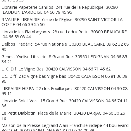
Librairie Papeterie Canillos
241 rue de la République
30290
LAUDUN L'ARDOISE
04 66 79 45 95
R VALIRE LIBRAIRIE
6 rue de l'Eglise
30290
SAINT VICTOR LA
COSTE
04 66 39 55 50
Librairie les Flamboyants
28 rue Ledru Rollin
30300
BEAUCAIRE
04 66 58 03 44
Delbos Frédéric
54 rue Nationale
30300
BEAUCAIRE
09 62 32 68
46
Genest Yvelise Librairie
8 Grand Rue
30350
LEDIGNAN
04 66 85
34 21
L. C. Dif
Le Vigne Bas
30420
CALVISSON
04 66 71 45 62
L.C. Diff
Zac Vigne bas Vigne bas
30420
CALVISSON
06 81 36 39
96
LIBRAIRIE HISPA
22 clos Fouillaquet
30420
CALVISSON
04 30 08
99 11
Librairie Soleil Vert
15 Grand Rue
30420
CALVISSON
04 66 74 11
86
Le Petit Diablotin
Place de la Mairie
30430
BARJAC
04 66 30 26
18
Maison de la Presse Legrand Alain Franchisé indépe
44 boulevard
Portalet
30500
SAINT AMBROIX
04 66 24 00 88