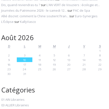
Dis, quand reviendras-tu ?
sur
L'AN VERT de Vouziers : écologie et...
Journées du Patrimoine 2026 - le samedi 12...
sur
PAC de Spa
Allié discret: comment la Chine soutient l’Iran...
sur
Euro-Synergies
L'Éclipse
sur
KallyVasco
Août 2026
D
L
M
M
J
V
S
1
2
3
4
5
6
7
8
9
10
11
12
13
14
15
16
17
18
19
20
21
22
23
24
25
26
27
28
29
30
31
Catégories
01 AIN Librairies
03 ALLIER Librairies