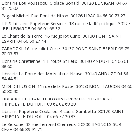
Librairie Lou Pouzadou
5 place Bonald
30120
LE VIGAN
04 67
81 20 02
Pagani Michel
Rue Pont de Nizon
30126
LIRAC
04 66 90 73 27
L P S Librairie Papeterie Services
18 rue de la République
30127
BELLEGARDE
04 66 01 68 32
Le Chant de la Terre
16 rue Joliot Curie
30130
PONT SAINT
ESPRIT
04 66 50 27 44
ZARADZKI
16 rue Joliot Curie
30130
PONT SAINT ESPRIT
09 79
70 03 53
Librairie Chrétienne
1 T route St Félix
30140
ANDUZE
04 66 61
88 60
Librairie La Porte des Mots
4 rue Neuve
30140
ANDUZE
04 66
54 44 51
MIDI DIFFUSION
11 rue de la Poste
30150
MONTFAUCON
04 66
50 30 90
LIBRAIRIE COULAROU
4 cours Gambetta
30170
SAINT
HIPPOLYTE DU FORT
09 62 02 69 20
Librairie Papèterie Coularou
4 cours Gambetta
30170
SAINT
HIPPOLYTE DU FORT
04 66 77 20 33
Le Kiosque
32 rue Fernand Crémieux
30200
BAGNOLS SUR
CEZE
04 66 39 91 71