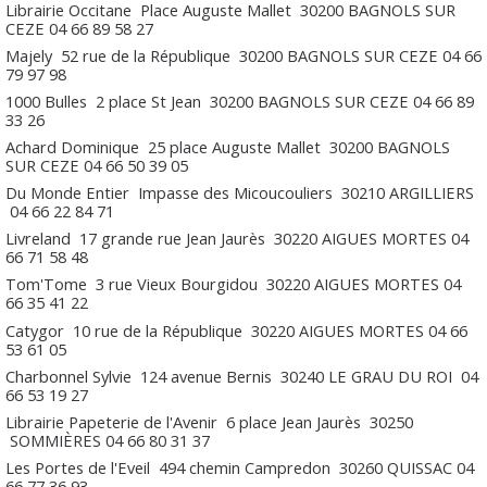
Librairie Occitane
Place Auguste Mallet
30200
BAGNOLS SUR
CEZE
04 66 89 58 27
Majely
52 rue de la République
30200
BAGNOLS SUR CEZE
04 66
79 97 98
1000 Bulles
2 place St Jean
30200
BAGNOLS SUR CEZE
04 66 89
33 26
Achard Dominique
25 place Auguste Mallet
30200
BAGNOLS
SUR CEZE
04 66 50 39 05
Du Monde Entier
Impasse des Micoucouliers
30210
ARGILLIERS
04 66 22 84 71
Livreland
17 grande rue Jean Jaurès
30220
AIGUES MORTES
04
66 71 58 48
Tom'Tome
3 rue Vieux Bourgidou
30220
AIGUES MORTES
04
66 35 41 22
Catygor
10 rue de la République
30220
AIGUES MORTES
04 66
53 61 05
Charbonnel Sylvie
124 avenue Bernis
30240
LE GRAU DU ROI
04
66 53 19 27
Librairie Papeterie de l'Avenir
6 place Jean Jaurès
30250
SOMMIÈRES
04 66 80 31 37
Les Portes de l'Eveil
494 chemin Campredon
30260
QUISSAC
04
66 77 36 93