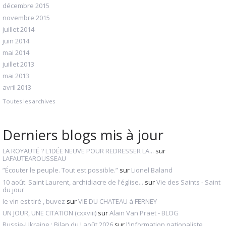
décembre 2015
novembre 2015
juillet 2014
juin 2014
mai 2014
juillet 2013
mai 2013
avril 2013
Toutes les archives
Derniers blogs mis à jour
LA ROYAUTÉ ? L'IDÉE NEUVE POUR REDRESSER LA...
sur
LAFAUTEAROUSSEAU
”Écouter le peuple. Tout est possible.”
sur
Lionel Baland
10 août. Saint Laurent, archidiacre de l'église...
sur
Vie des Saints - Saint
du jour
le vin est tiré , buvez
sur
VIE DU CHATEAU à FERNEY
UN JOUR, UNE CITATION (cxxviii)
sur
Alain Van Praet - BLOG
Russie-Ukraine : Bilan du ! août 2026
sur
l'information nationaliste