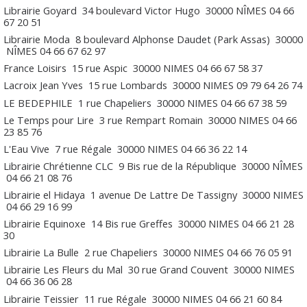
Librairie Goyard
34 boulevard Victor Hugo
30000
NÎMES
04 66
67 20 51
Librairie Moda
8 boulevard Alphonse Daudet (Park Assas)
30000
NÎMES
04 66 67 62 97
France Loisirs
15 rue Aspic
30000
NIMES
04 66 67 58 37
Lacroix Jean Yves
15 rue Lombards
30000
NIMES
09 79 64 26 74
LE BEDEPHILE
1 rue Chapeliers
30000
NIMES
04 66 67 38 59
Le Temps pour Lire
3 rue Rempart Romain
30000
NIMES
04 66
23 85 76
L'Eau Vive
7 rue Régale
30000
NIMES
04 66 36 22 14
Librairie Chrétienne CLC
9 Bis rue de la République
30000
NÎMES
04 66 21 08 76
Librairie el Hidaya
1 avenue De Lattre De Tassigny
30000
NIMES
04 66 29 16 99
Librairie Equinoxe
14 Bis rue Greffes
30000
NIMES
04 66 21 28
30
Librairie La Bulle
2 rue Chapeliers
30000
NIMES
04 66 76 05 91
Librairie Les Fleurs du Mal
30 rue Grand Couvent
30000
NIMES
04 66 36 06 28
Librairie Teissier
11 rue Régale
30000
NIMES
04 66 21 60 84