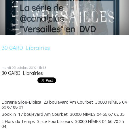
La série de
@canalplus
"Versailles" en DVD
30 GARD Librairies
mardi 05
octobre 2010
11h43
30 GARD Librairies
Librairie Siloë-Biblica
23 boulevard Am Courbet
30000
NÎMES
04
66 67 88 01
Book'In
17 boulevard Am Courbet
30000
NÎMES
04 66 67 62 35
L'Hors du Temps
3 rue Fourbisseurs
30000
NÎMES
04 66 70 25
04