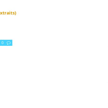
xtraits)
0