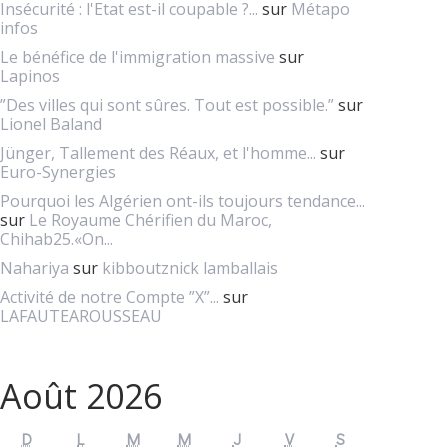
Insécurité : l'Etat est-il coupable ?...
sur
Métapo
infos
Le bénéfice de l'immigration massive
sur
Lapinos
”Des villes qui sont sûres. Tout est possible.”
sur
Lionel Baland
Jünger, Tallement des Réaux, et l'homme...
sur
Euro-Synergies
Pourquoi les Algérien ont-ils toujours tendance...
sur
Le Royaume Chérifien du Maroc,
Chihab25.«On...
Nahariya
sur
kibboutznick lamballais
Activité de notre Compte ”X”...
sur
LAFAUTEAROUSSEAU
Août 2026
D
L
M
M
J
V
S