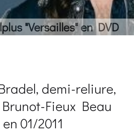
lplus "Versailles" en DVD
, Bradel, demi-reliure,
 Brunot-Fieux Beau
u en 01/2011