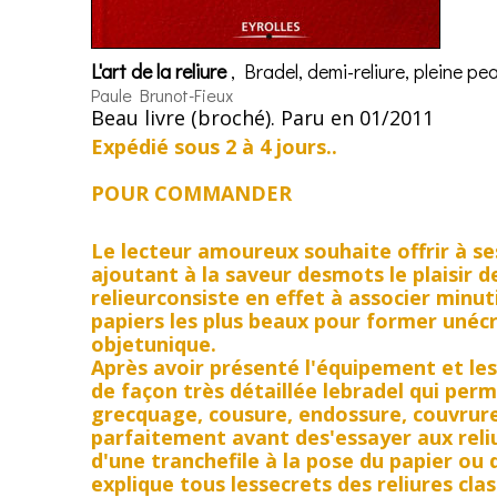
L'art de la reliure
, Bradel, demi-reliure, pleine pe
Paule Brunot-Fieux
Beau livre (broché). Paru en 01/2011
Expédié sous 2 à 4 jours..
POUR COMMANDER
Le lecteur amoureux souhaite offrir à se
ajoutant à la saveur desmots le plaisir d
relieurconsiste en effet à associer minu
papiers les plus beaux pour former unécri
objetunique.
Après avoir présenté l'équipement et le
de façon très détaillée lebradel qui perm
grecquage, cousure, endossure, couvrure..
parfaitement avant des'essayer aux reliu
d'une tranchefile à la pose du papier ou 
explique tous lessecrets des reliures clas