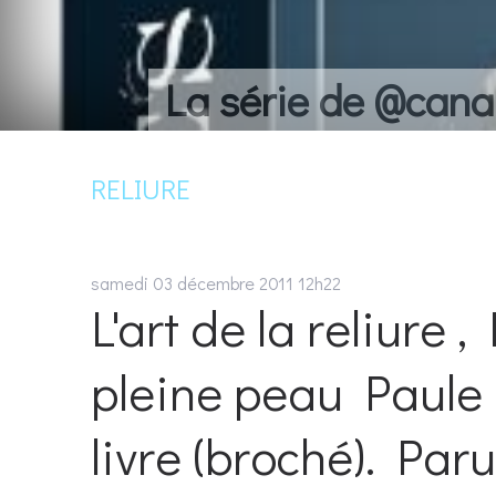
La série de @cana
RELIURE
samedi 03
décembre 2011
12h22
L'art de la reliure 
pleine peau Paule
livre (broché). Par