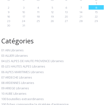
1
2
3
4
5
6
7
8
9
10
11
12
13
14
15
16
17
18
19
20
21
22
23
24
25
26
27
28
29
30
31
Catégories
01 AIN Librairies
03 ALLIER Librairies
04 LES ALPES DE HAUTE PROVENCE Librairies
05 LES HAUTES ALPES Librairies
06 ALPES MARITIMES Librairies
07 ARDECHE Librairies
08 ARDENNES Librairies
09 ARIEGE Librairies
10 AUBE Librairies
100 bouteilles extraordinaires
100 fiches comprendre la stratégie d'entreprise