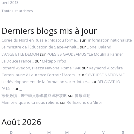
avril 2013
Toutes les archives
Derniers blogs mis à jour
Corée du Nord en Russie : Moscou forme...
sur
l'information nationaliste
Le ministre de l'Éducation de Saxe-Anhalt...
sur
Lionel Baland
L'ANGE ET LE DÉMON
sur
POESIES GAUDEAMUS ”Le Moulin à Farine”
La Douce France...
sur
Métapo infos
Richard Avedon, Piazza Navona, Rome 1946
sur
Raymond Alcovère
Carton jaune à Laurence Ferrari : l’Arcom...
sur
SYNTHESE NATIONALE
Le développement de la formation sacerdotale...
sur
BELGICATHO
9/14e
sur
;_
家長必讀：IB中學入學準備與選校攻略
sur
健康運動
Mémoire quand tu nous retiens
sur
Réflexions du Miroir
Août 2026
D
L
M
M
J
V
S