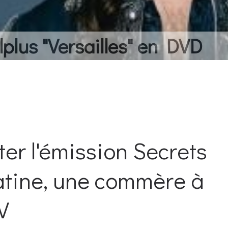
lplus "Versailles" en DVD
ter l'émission Secrets
latine, une commère à
V