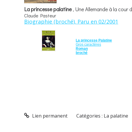
La princesse palatine
, Une Allemande à la cour 
Claude Pasteur
Biographie (broché). Paru en 02/2001
La princesse Palatine
Gros caractères
Roman
broché
Lien permanent
Catégories :
La palatine