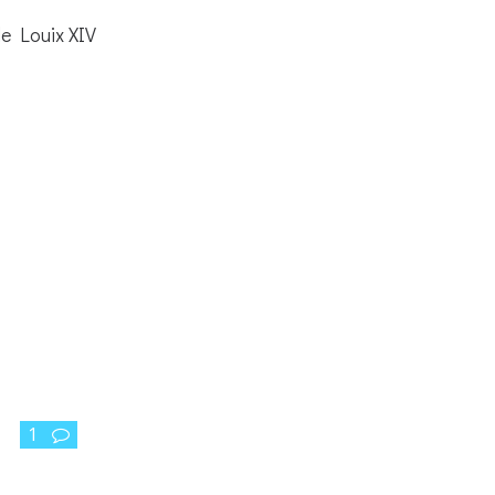
de Louix XIV
1