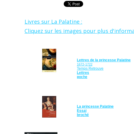
Livres sur La Palatine :
Cliquez sur les images pour plus d'inform
Lettres de la princesse Palatine
1672-1722
Temps Retrouve
Lettres
poche
La princesse Palatine
Essai
broché