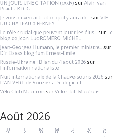
UN JOUR, UNE CITATION (cxxiv)
sur
Alain Van
Praet - BLOG
Je vous enverrai tout ce qu’il y aura de...
sur
VIE
DU CHATEAU à FERNEY
Le rôle crucial que peuvent jouer les élus...
sur
Le
blog de Jean-Luc ROMERO-MICHEL
Jean-Georges Humann, le premier ministre...
sur
D'r Elsass blog fum Ernest-Emile
Russie-Ukraine : Bilan du 4 août 2026
sur
l'information nationaliste
Nuit internationale de la Chauve-souris 2026
sur
L'AN VERT de Vouziers : écologie et...
Vélo Club Mazérois
sur
Vélo Club Mazèrois
Août 2026
D
L
M
M
J
V
S
1