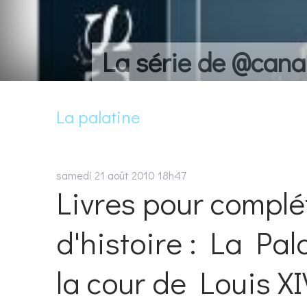
La série de @cana
La palatine
samedi 21
août 2010
18h47
Livres pour complé
d'histoire : La Pa
la cour de Louis XI