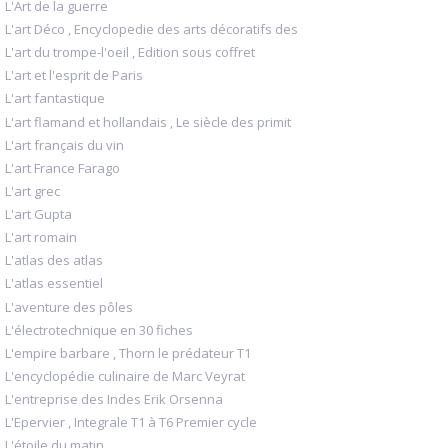
L'Art de la guerre
L'art Déco , Encyclopedie des arts décoratifs des
L'art du trompe-l'oeil , Edition sous coffret
L'art et l'esprit de Paris
L'art fantastique
L'art flamand et hollandais , Le siècle des primit
L'art français du vin
L'art France Farago
L'art grec
L'art Gupta
L'art romain
L'atlas des atlas
L'atlas essentiel
L'aventure des pôles
L'électrotechnique en 30 fiches
L'empire barbare , Thorn le prédateur T1
L'encyclopédie culinaire de Marc Veyrat
L'entreprise des Indes Erik Orsenna
L'Epervier , Integrale T1 à T6 Premier cycle
L'étoile du matin