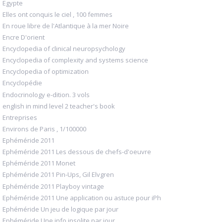
Egypte
Elles ont conquis le ciel , 100 femmes
En roue libre de l'Atlantique à la mer Noire
Encre D'orient
Encyclopedia of clinical neuropsychology
Encyclopedia of complexity and systems science
Encyclopedia of optimization
Encyclopédie
Endocrinology e-dition. 3 vols
english in mind level 2 teacher's book
Entreprises
Environs de Paris , 1/100000
Ephéméride 2011
Ephéméride 2011 Les dessous de chefs-d'oeuvre
Ephéméride 2011 Monet
Ephéméride 2011 Pin-Ups, Gil Elvgren
Ephéméride 2011 Playboy vintage
Ephéméride 2011 Une application ou astuce pour iPh
Ephéméride Un jeu de logique par jour
Ephéméride Une info insolite par jour