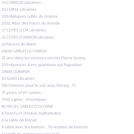
19 CORREZE Librairies
20 CORSE Librairies
200 répliques cultes du cinéma
2033, Atlas des futurs du monde
21 COTES D'OR Librairies
22 COTES D'ARMOR Librairies
24 heures du Mans
24200 SARLAT LA CANEDA
25 ans dans les services secrets Pierre Siramy
250 réponses à vos questions sur Napoléon
29000 QUIMPER
30 GARD Librairies
365 histoires pour le soir avec Disney , T2
75 years of DC comics
7500 signes : chroniques
85100 LES SABLES D'OLONNE
A history of chinese mathematics
A la table de Monet
À table avec les tontons , 70 recettes de bistrots
Accords de guitare pour les nuls