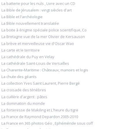
La batterie pour les nuls , Livre avec un CD
La Bible de Jérusalem : vingt siècles d'art
La Bible et l'archéologie
La Bible nouvellement translatée
La boite à énigme spéciale police scientifique, Co
La Bretagne vue de la mer Olivier de Kersauson
La brève et merveilleuse vie d'Oscar Wao
La carte et le territoire
La cathédrale du Puy en Velay
La cathédrale Saint-Louis de Versailles
La Charente-Maritime : Châteaux, manoirs et logis
La chute des géants
La collection Yves Saint Laurent, Pierre Bergé
La croisade des ténèbres
La cuillère d'argent : pâtes
La domination du monde
La forteresse de Makiling et L'heure du tigre
La France de Raymond Depardon 2005-2010
La France en 365 photos Géo , Ephéméride sous coff