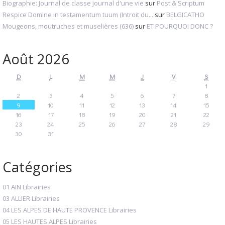
Biographie: Journal de classe journal d'une vie
sur
Post & Scriptum
Respice Domine in testamentum tuum (Introit du...
sur
BELGICATHO
Mougeons, moutruches et muselières (636)
sur
ET POURQUOI DONC ?
Août 2026
D
L
M
M
J
V
S
1
2
3
4
5
6
7
8
9
10
11
12
13
14
15
16
17
18
19
20
21
22
23
24
25
26
27
28
29
30
31
Catégories
01 AIN Librairies
03 ALLIER Librairies
04 LES ALPES DE HAUTE PROVENCE Librairies
05 LES HAUTES ALPES Librairies