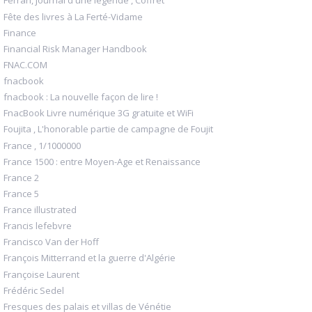
Ferrari, journal d une légende , Coffret
Fête des livres à La Ferté-Vidame
Finance
Financial Risk Manager Handbook
FNAC.COM
fnacbook
fnacbook : La nouvelle façon de lire !
FnacBook Livre numérique 3G gratuite et WiFi
Foujita , L'honorable partie de campagne de Foujit
France , 1/1000000
France 1500 : entre Moyen-Age et Renaissance
France 2
France 5
France illustrated
Francis lefebvre
Francisco Van der Hoff
François Mitterrand et la guerre d'Algérie
Françoise Laurent
Frédéric Sedel
Fresques des palais et villas de Vénétie