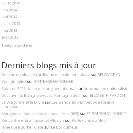
juillet 2014
juin 2014
mai 2014
juillet 2013
mai 2013
avril 2013
Toutes les archives
Derniers blogs mis à jour
De plus en plus de cardinaux ne maîtrisent plus...
sur
BELGICATHO
Vent de folie !
sur
SYNTHESE NATIONALE
Salaires 2026 : la fin des augmentations...
sur
l'information nationaliste
Découvrir la Balagne avec la Montagne des...
sur
ELIZABETH PARDON
La Dragonne et le Drôle
sur
Les Sandales d'Empédocle librairie
jeunesse
Mougeons, moutruches et muselières (635)
sur
ET POURQUOI DONC ?
Rencontre entre Illusion et Allusion
sur
Réflexions du Miroir
James Lee Burke : Clete
sur
Le Bouquineur