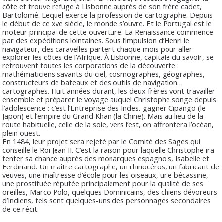
côte et trouve refuge à Lisbonne auprès de son frère cadet,
Bartolomé. Lequel exerce la profession de cartographe. Depuis
le début de ce xve siècle, le monde s’ouvre. Et le Portugal est le
moteur principal de cette ouverture. La Renaissance commence
par des expéditions lointaines. Sous l’impulsion d’Henri le
navigateur, des caravelles partent chaque mois pour aller
explorer les côtes de l’Afrique. À Lisbonne, capitale du savoir, se
retrouvent toutes les corporations de la découverte :
mathématiciens savants du ciel, cosmographes, géographes,
constructeurs de bateaux et des outils de navigation…
cartographes. Huit années durant, les deux frères vont travailler
ensemble et préparer le voyage auquel Christophe songe depuis
l’adolescence : c’est l’Entreprise des Indes, gagner Cipango (le
Japon) et l’empire du Grand Khan (la Chine). Mais au lieu de la
route habituelle, celle de la soie, vers l’est, on affrontera l’océan,
plein ouest.
En 1484, leur projet sera rejeté par le Comité des Sages qui
conseille le Roi Jean II. C’est la raison pour laquelle Christophe ira
tenter sa chance auprès des monarques espagnols, Isabelle et
Ferdinand. Un maître cartographe, un rhinocéros, un fabricant de
veuves, une maîtresse d’école pour les oiseaux, une bécassine,
une prostituée réputée principalement pour la qualité de ses
oreilles, Marco Polo, quelques Dominicains, des chiens dévoreurs
d’Indiens, tels sont quelques-uns des personnages secondaires
de ce récit.