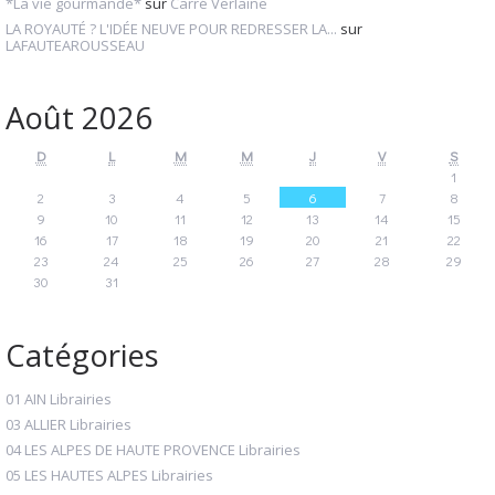
*La vie gourmande*
sur
Carré Verlaine
LA ROYAUTÉ ? L'IDÉE NEUVE POUR REDRESSER LA...
sur
LAFAUTEAROUSSEAU
Août 2026
D
L
M
M
J
V
S
1
2
3
4
5
6
7
8
9
10
11
12
13
14
15
16
17
18
19
20
21
22
23
24
25
26
27
28
29
30
31
Catégories
01 AIN Librairies
03 ALLIER Librairies
04 LES ALPES DE HAUTE PROVENCE Librairies
05 LES HAUTES ALPES Librairies