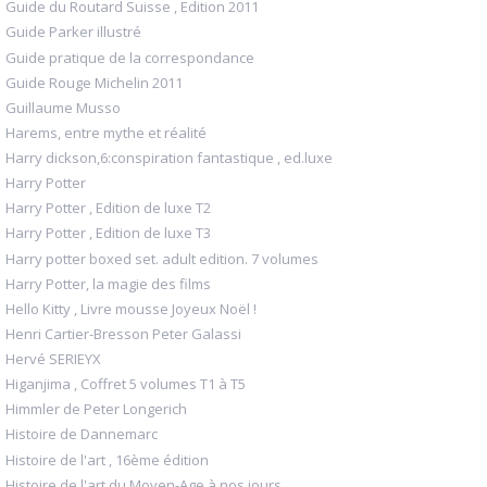
Guide du Routard Suisse , Edition 2011
Guide Parker illustré
Guide pratique de la correspondance
Guide Rouge Michelin 2011
Guillaume Musso
Harems, entre mythe et réalité
Harry dickson,6:conspiration fantastique , ed.luxe
Harry Potter
Harry Potter , Edition de luxe T2
Harry Potter , Edition de luxe T3
Harry potter boxed set. adult edition. 7 volumes
Harry Potter, la magie des films
Hello Kitty , Livre mousse Joyeux Noël !
Henri Cartier-Bresson Peter Galassi
Hervé SERIEYX
Higanjima , Coffret 5 volumes T1 à T5
Himmler de Peter Longerich
Histoire de Dannemarc
Histoire de l'art , 16ème édition
Histoire de l'art du Moyen-Age à nos jours