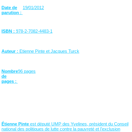
Date de
19/01/2012
parution :
ISBN :
978-2-7082-4483-1
Auteur :
Etienne Pinte et Jacques Turck
Nombre
96 pages
de
pages :
Étienne Pinte
est député UMP des Yvelines, président du Conseil
national des politiques de lutte contre la pauvreté et l’exclusion