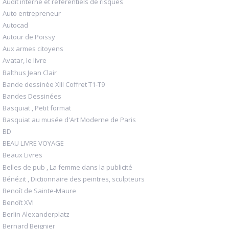
Audit interne et référentiels de risques
Auto entrepreneur
Autocad
Autour de Poissy
Aux armes citoyens
Avatar, le livre
Balthus Jean Clair
Bande dessinée XIII Coffret T1-T9
Bandes Dessinées
Basquiat , Petit format
Basquiat au musée d'Art Moderne de Paris
BD
BEAU LIVRE VOYAGE
Beaux Livres
Belles de pub , La femme dans la publicité
Bénézit , Dictionnaire des peintres, sculpteurs
Benoît de Sainte-Maure
Benoît XVI
Berlin Alexanderplatz
Bernard Beignier