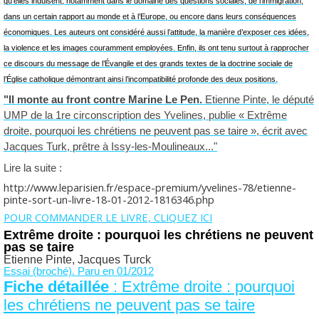
qu’elles induisent, notamment dans le domaine des questions sociales, de l’immigration,
dans un certain rapport au monde et à l’Europe, ou encore dans leurs conséquences
économiques. Les auteurs ont considéré aussi l’attitude, la manière d’exposer ces idées,
la violence et les images couramment employées. Enfin, ils ont tenu surtout à rapprocher
ce discours du message de l’Évangile et des grands textes de la doctrine sociale de
l’Église catholique démontrant ainsi l’incompatibilité profonde des deux positions.
"Il monte au front contre Marine Le Pen.
Etienne Pinte, le député
UMP de la 1re circonscription des Yvelines, publie « Extrême
droite, pourquoi les chrétiens ne peuvent pas se taire », écrit avec
Jacques Turk, prêtre à Issy-les-Moulineaux..."
Lire la suite :
http://www.leparisien.fr/espace-premium/yvelines-78/etienne-
pinte-sort-un-livre-18-01-2012-1816346.php
POUR COMMANDER LE LIVRE, CLIQUEZ ICI
Extrême droite : pourquoi les chrétiens ne peuvent
pas se taire
Etienne Pinte, Jacques Turck
Essai (broché). Paru en 01/2012
Fiche détaillée
: Extrême droite : pourquoi
les chrétiens ne peuvent pas se taire