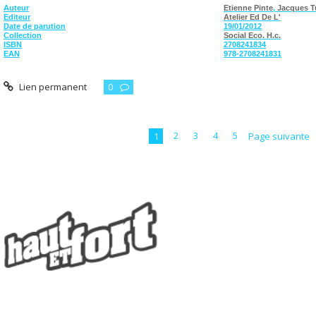
Auteur
Etienne Pinte
,
Jacques T
Editeur
Atelier Ed De L'
Date de parution
19/01/2012
Collection
Social Eco. H.c.
ISBN
2708241834
EAN
978-2708241831
Lien permanent
0
1
2
3
4
5
Page suivante