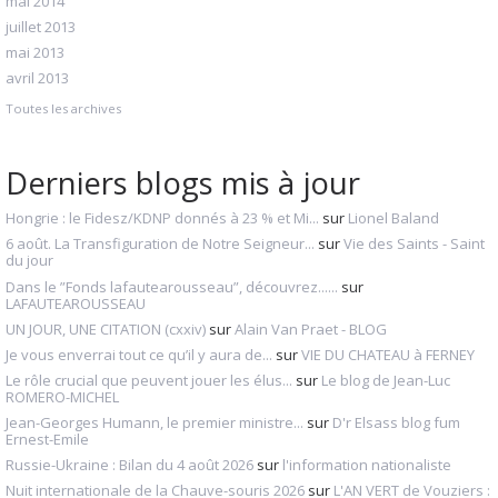
mai 2014
juillet 2013
mai 2013
avril 2013
Toutes les archives
Derniers blogs mis à jour
Hongrie : le Fidesz/KDNP donnés à 23 % et Mi...
sur
Lionel Baland
6 août. La Transfiguration de Notre Seigneur...
sur
Vie des Saints - Saint
du jour
Dans le ”Fonds lafautearousseau”, découvrez......
sur
LAFAUTEAROUSSEAU
UN JOUR, UNE CITATION (cxxiv)
sur
Alain Van Praet - BLOG
Je vous enverrai tout ce qu’il y aura de...
sur
VIE DU CHATEAU à FERNEY
Le rôle crucial que peuvent jouer les élus...
sur
Le blog de Jean-Luc
ROMERO-MICHEL
Jean-Georges Humann, le premier ministre...
sur
D'r Elsass blog fum
Ernest-Emile
Russie-Ukraine : Bilan du 4 août 2026
sur
l'information nationaliste
Nuit internationale de la Chauve-souris 2026
sur
L'AN VERT de Vouziers :