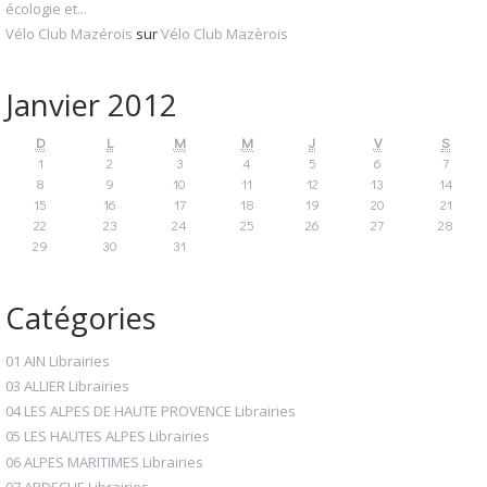
écologie et...
Vélo Club Mazérois
sur
Vélo Club Mazèrois
Janvier 2012
D
L
M
M
J
V
S
1
2
3
4
5
6
7
8
9
10
11
12
13
14
15
16
17
18
19
20
21
22
23
24
25
26
27
28
29
30
31
Catégories
01 AIN Librairies
03 ALLIER Librairies
04 LES ALPES DE HAUTE PROVENCE Librairies
05 LES HAUTES ALPES Librairies
06 ALPES MARITIMES Librairies
07 ARDECHE Librairies