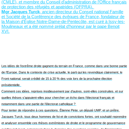
(CMLE), et membre du Conseil d’administration de l’Office français
de protection des réfugiés et apatrides (OFPRA).
Mgr Jacques Turck
, ancien directeur du Conseil national Famille
et Société de la Conférence des évêques de France, fondateur de
la Maison d'Église Notre-Dame-de-Pentecôte, est curé à Issy-les-
Moulineaux et a été nommé prélat d’honneur par le pape Benoit
XVI.
Les idées de l’extrême droite gagnent du terrain en France, comme dans une bonne partie
de l’Europe. Dans le contexte de crise actuelle, le parti qui les revendique clairement, le
Front national, serait crédité de 15 à 20 % des voix lors de la prochaine élection
présidentielle.
Comment ces idées, reprises insidieusement par d’autres, sont-elles construites, et sur
quelles thèses s’appuient-elles pour chercher un écho dans l’électorat français et
notamment dans une partie de l’électorat catholique ?
Pour tenter de répondre à ces questions, Étienne Pinte, un député UMP, et un prêtre,
Jacques Turck, tous deux hommes de foi et de convictions fortes, ont souhaité reprendre
et analyser ensemble ces thèses extrémistes de droite et le programme de gouvernance