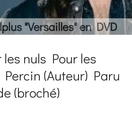
lplus "Versailles" en DVD
 les nuls Pour les
 Percin (Auteur) Paru
de (broché)