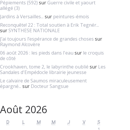
Pépiements (592)
sur
Guerre civile et yaourt
allégé (3)
Jardins à Versailles...
sur
peintures-émois
Reconquête! 22 : Total soutien à Erik Tegnér...
sur
SYNTHESE NATIONALE
J’ai toujours l’espérance de grandes choses
sur
Raymond Alcovère
06 août 2026 : les pieds dans l'eau
sur
le croquis
de côté
Crookhaven, tome 2, le labyrinthe oublié
sur
Les
Sandales d'Empédocle librairie jeunesse
Le calvaire de Saumos miraculeusement
épargné...
sur
Docteur Sangsue
Août 2026
D
L
M
M
J
V
S
1