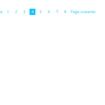
te
1
2
3
4
5
6
7
8
Page suivante