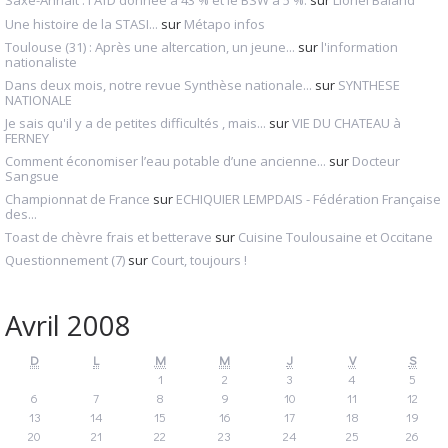
Saxe-Anhalt : l'AfD donnée à 43 % et le BSW à 5 %.
sur
Lionel Baland
Une histoire de la STASI...
sur
Métapo infos
Toulouse (31) : Après une altercation, un jeune...
sur
l'information
nationaliste
Dans deux mois, notre revue Synthèse nationale...
sur
SYNTHESE
NATIONALE
Je sais qu'il y a de petites difficultés , mais...
sur
VIE DU CHATEAU à
FERNEY
Comment économiser l’eau potable d’une ancienne...
sur
Docteur
Sangsue
Championnat de France
sur
ECHIQUIER LEMPDAIS - Fédération Française
des...
Toast de chèvre frais et betterave
sur
Cuisine Toulousaine et Occitane
Questionnement (7)
sur
Court, toujours !
Avril 2008
D
L
M
M
J
V
S
1
2
3
4
5
6
7
8
9
10
11
12
13
14
15
16
17
18
19
20
21
22
23
24
25
26